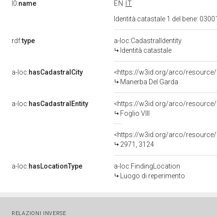
l0:
name
EN
IT
Identità catastale 1 del bene: 03
rdf:
type
a-loc:CadastralIdentity
Identità catastale
a-loc:
hasCadastralCity
<https://w3id.org/arco/resource
Manerba Del Garda
a-loc:
hasCadastralEntity
<https://w3id.org/arco/resource/
Foglio VIII
<https://w3id.org/arco/resource/
2971, 3124
a-loc:
hasLocationType
a-loc:FindingLocation
Luogo di reperimento
RELAZIONI INVERSE