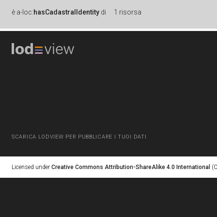
è
a-loc:
hasCadastralIdentity
di
1 risorsa
SCARICA LODVIEW PER PUBBLICARE I TUOI DATI
Licensed under
Creative Commons Attribution-ShareAlike 4.0 International
(C