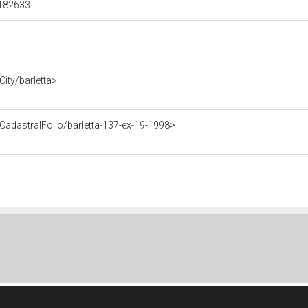
00182633
ity/barletta>
CadastralFolio/barletta-137-ex-19-1998>