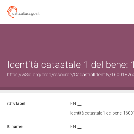
Identità catastale 1 del bene
https://w3id.org/arco/resource/CadastralIdentity/16001826
rdfs:
label
EN
IT
Identità catastale 1 del bene: 16
l0:
name
EN
IT