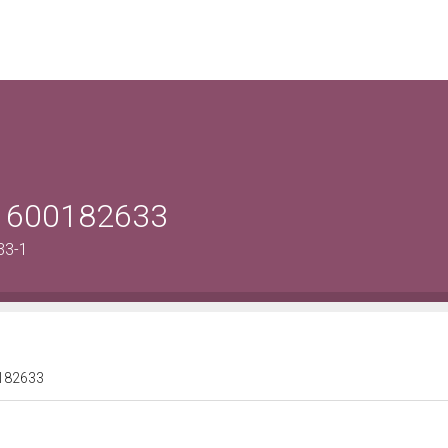
: 1600182633
33-1
00182633