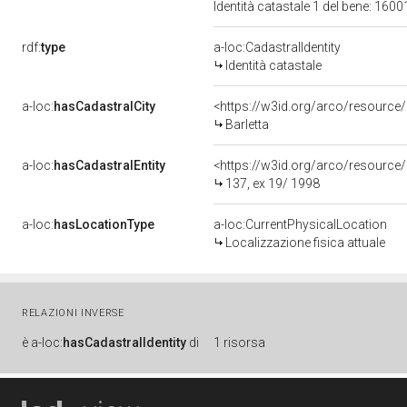
Identità catastale 1 del bene: 16
rdf:
type
a-loc:CadastralIdentity
Identità catastale
a-loc:
hasCadastralCity
<https://w3id.org/arco/resource/C
Barletta
a-loc:
hasCadastralEntity
<https://w3id.org/arco/resource/
137, ex 19/ 1998
a-loc:
hasLocationType
a-loc:CurrentPhysicalLocation
Localizzazione fisica attuale
RELAZIONI INVERSE
è
a-loc:
hasCadastralIdentity
di
1 risorsa