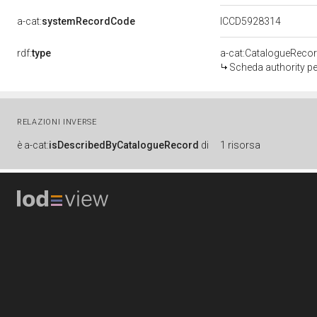
a-cat:
systemRecordCode
ICCD5928314
rdf:
type
a-cat:CatalogueReco
Scheda authority pe
RELAZIONI INVERSE
è
a-cat:
isDescribedByCatalogueRecord
di
1 risorsa