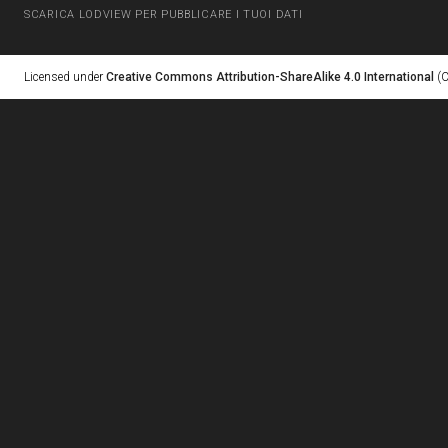
SCARICA LODVIEW PER PUBBLICARE I TUOI DATI
Licensed under
Creative Commons Attribution-ShareAlike 4.0 International
(C