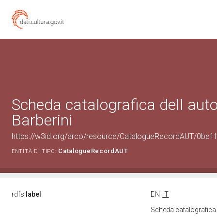
Scheda catalografica dell aut
Barberini
https://w3id.org/arco/resource/CatalogueRecordAUT/0b
CatalogueRecordAUT
ENTITÀ DI TIPO:
rdfs:
label
EN
IT
Scheda catalografica 