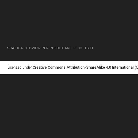
SCARICA LODVIEW PER PUBBLICARE I TUOI DATI
Licensed under
Creative Commons Attribution-ShareAlike 4.0 International
(C