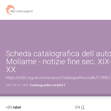
Scheda catalografica dell aut
Mollame - notizie fine sec. XIX-
XX
https://w3id.org/arco/resource/CatalogueRecordAUT/3f9b
CatalogueRecordAUT
ENTITÀ DI TIPO:
rdfs:
label
EN
IT