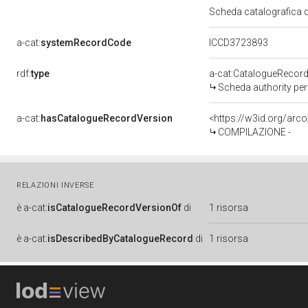
Scheda catalografica de
a-cat:
systemRecordCode
ICCD3723893
rdf:
type
a-cat:CatalogueRecor
Scheda authority per
a-cat:
hasCatalogueRecordVersion
COMPILAZIONE -
RELAZIONI INVERSE
è
a-cat:
isCatalogueRecordVersionOf
di
1 risorsa
è
a-cat:
isDescribedByCatalogueRecord
di
1 risorsa