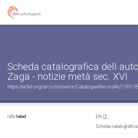
Scheda catalografica dell auto
Zaga - notizie metà sec. XVI
https://w3id.org/arco/resource/CatalogueRecordAUT/95
rdfs:
label
EN
IT
Scheda catalografica d