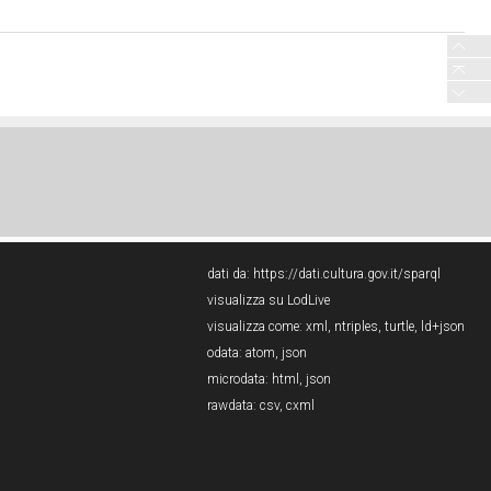
dati da:
https://dati.cultura.gov.it/sparql
visualizza su LodLive
visualizza come:
xml
,
ntriples
,
turtle
,
ld+json
odata:
atom
,
json
microdata:
html
,
json
rawdata:
csv
,
cxml