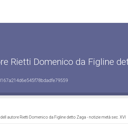
re Rietti Domenico da Figline de
198167a214d6e545f78bdadfe79559
ell autore Rietti Domenico da Figline detto Zaga - notizie metà sec. XVI