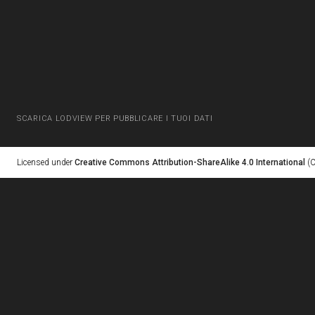
SCARICA LODVIEW PER PUBBLICARE I TUOI DATI
Licensed under
Creative Commons Attribution-ShareAlike 4.0 International
(C