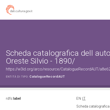
Scheda catalografica dell aut
Oreste Silvio - 1890/
https://w3id.org/arco/resource/CatalogueRecordAUT/a8
CatalogueRecordAUT
ENTITÀ DI TIPO:
rdfs:
label
EN
IT
Scheda catalografica d