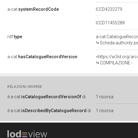
a-cat:
systemRecordCode
ICCD4232279
ICCD11455289
rdf:
type
a-cat:CatalogueReco
Scheda authority pe
a-cat:
hasCatalogueRecordVersion
COMPILAZIONE -
RELAZIONI INVERSE
è
a-cat:
isCatalogueRecordVersionOf
di
1 risorsa
è
a-cat:
isDescribedByCatalogueRecord
di
1 risorsa