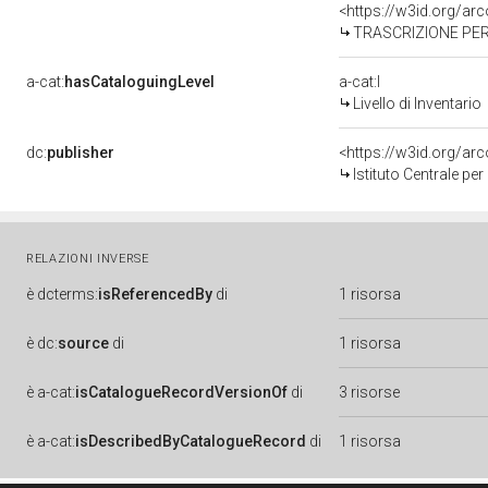
<https://w3id.org/a
TRASCRIZIONE PER 
a-cat:
hasCataloguingLevel
a-cat:I
Livello di Inventario
dc:
publisher
<https://w3id.org/a
Istituto Centrale pe
RELAZIONI INVERSE
è
dcterms:
isReferencedBy
di
1 risorsa
è
dc:
source
di
1 risorsa
è
a-cat:
isCatalogueRecordVersionOf
di
3 risorse
è
a-cat:
isDescribedByCatalogueRecord
di
1 risorsa