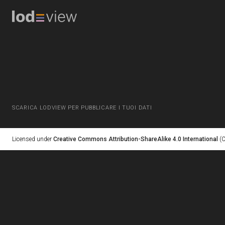
SCARICA LODVIEW PER PUBBLICARE I TUOI DATI
Licensed under
Creative Commons Attribution-ShareAlike 4.0 International
(C