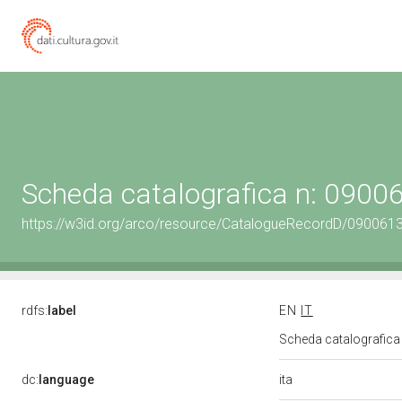
Scheda catalografica n: 090
https://w3id.org/arco/resource/CatalogueRecordD/090061
rdfs:
label
EN
IT
Scheda catalografic
ita
dc:
language