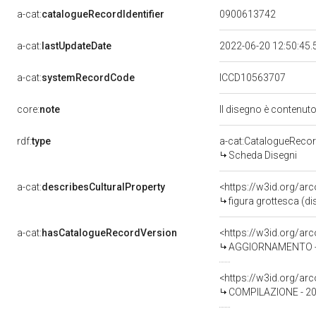
a-cat:
catalogueRecordIdentifier
0900613742
a-cat:
lastUpdateDate
2022-06-20 12:50:45
a-cat:
systemRecordCode
ICCD10563707
core:
note
Il disegno è contenuto
rdf:
type
a-cat:CatalogueReco
Scheda Disegni
a-cat:
describesCulturalProperty
<https://w3id.org/ar
figura grottesca (d
a-cat:
hasCatalogueRecordVersion
<https://w3id.org/a
AGGIORNAMENTO - 2
<https://w3id.org/a
COMPILAZIONE - 20