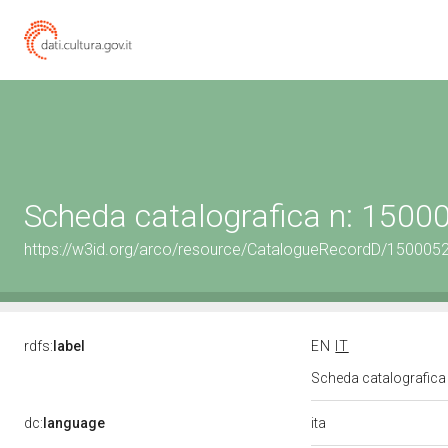
Scheda catalografica n: 150
https://w3id.org/arco/resource/CatalogueRecordD/150005
rdfs:
label
EN
IT
Scheda catalografic
ita
dc:
language