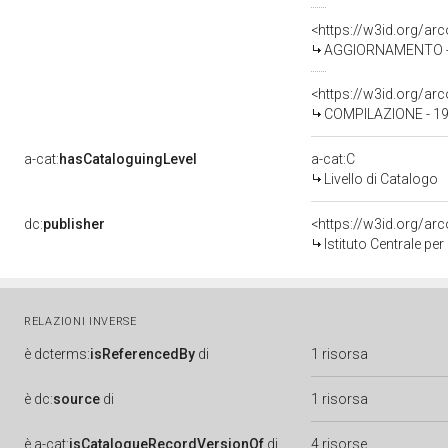
<https://w3id.org/a
AGGIORNAMENTO - 
<https://w3id.org/a
COMPILAZIONE - 1
a-cat:
hasCataloguingLevel
a-cat:C
Livello di Catalogo
dc:
publisher
<https://w3id.org/a
Istituto Centrale pe
RELAZIONI INVERSE
è
dcterms:
isReferencedBy
di
1 risorsa
è
dc:
source
di
1 risorsa
è
a-cat:
isCatalogueRecordVersionOf
di
4 risorse