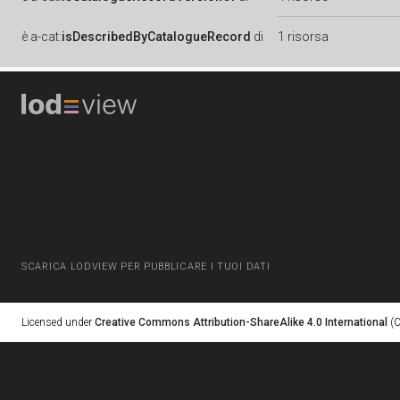
è
a-cat:
isDescribedByCatalogueRecord
di
1 risorsa
SCARICA LODVIEW PER PUBBLICARE I TUOI DATI
Licensed under
Creative Commons Attribution-ShareAlike 4.0 International
(C