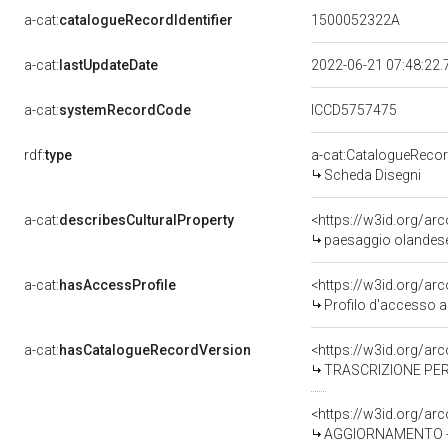
a-cat:
catalogueRecordIdentifier
1500052322A
a-cat:
lastUpdateDate
2022-06-21 07:48:22
a-cat:
systemRecordCode
ICCD5757475
rdf:
type
a-cat:CatalogueReco
Scheda Disegni
a-cat:
describesCulturalProperty
<https://w3id.org/ar
paesaggio olandese 
a-cat:
hasAccessProfile
<https://w3id.org/a
Profilo d'accesso a
a-cat:
hasCatalogueRecordVersion
<https://w3id.org/a
TRASCRIZIONE PER
<https://w3id.org/a
AGGIORNAMENTO - R