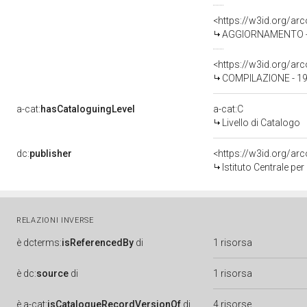
<https://w3id.org/a
AGGIORNAMENTO - 
<https://w3id.org/a
COMPILAZIONE - 1
a-cat:
hasCataloguingLevel
a-cat:C
Livello di Catalogo
dc:
publisher
<https://w3id.org/a
Istituto Centrale pe
RELAZIONI INVERSE
è
dcterms:
isReferencedBy
di
1 risorsa
è
dc:
source
di
1 risorsa
è
a-cat:
isCatalogueRecordVersionOf
di
4 risorse