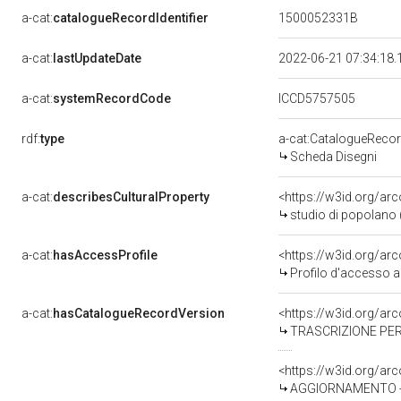
a-cat:
catalogueRecordIdentifier
1500052331B
a-cat:
lastUpdateDate
2022-06-21 07:34:18
a-cat:
systemRecordCode
ICCD5757505
rdf:
type
a-cat:CatalogueReco
Scheda Disegni
a-cat:
describesCulturalProperty
<https://w3id.org/ar
studio di popolano (
a-cat:
hasAccessProfile
<https://w3id.org/a
Profilo d'accesso a
a-cat:
hasCatalogueRecordVersion
<https://w3id.org/a
TRASCRIZIONE PER
<https://w3id.org/a
AGGIORNAMENTO - R