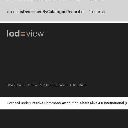
è
a-cat:
isDescribedByCatalogueRecord
di
1 risorsa
SCARICA LODVIEW PER PUBBLICARE I TUOI DATI
Licensed under
Creative Commons Attribution-ShareAlike 4.0 International
(C