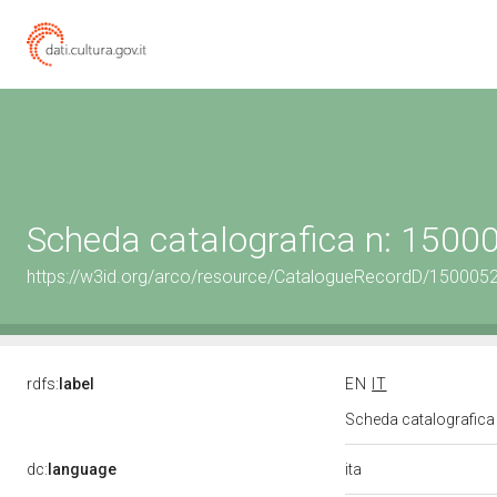
Scheda catalografica n: 150
https://w3id.org/arco/resource/CatalogueRecordD/150005
rdfs:
label
EN
IT
Scheda catalografic
ita
dc:
language