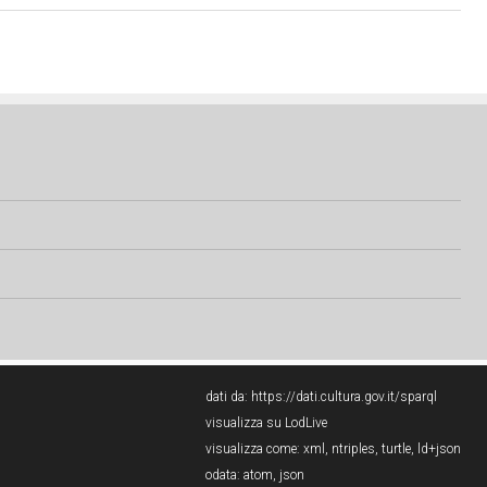
dati da:
https://dati.cultura.gov.it/sparql
visualizza su LodLive
visualizza come:
xml
,
ntriples
,
turtle
,
ld+json
odata:
atom
,
json