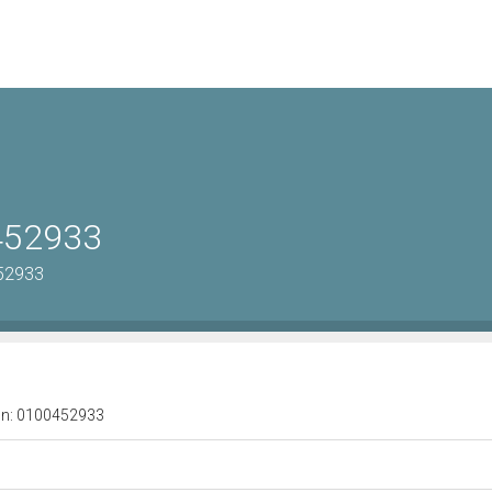
0452933
452933
a n: 0100452933