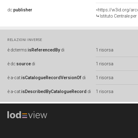
dc:
publisher
<https://w3id.org/a
Istituto Centrale pe
RELAZIONI INVERSE
è
dcterms:
isReferencedBy
di
1 risorsa
è
dc:
source
di
1 risorsa
è
a-cat:
isCatalogueRecordVersionOf
di
1 risorsa
è
a-cat:
isDescribedByCatalogueRecord
di
1 risorsa