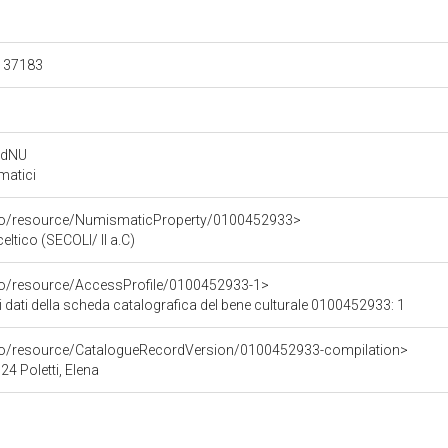
.137183
rdNU
matici
rco/resource/NumismaticProperty/0100452933>
ltico (SECOLI/ II a.C)
rco/resource/AccessProfile/0100452933-1>
i dati della scheda catalografica del bene culturale 0100452933: 1
rco/resource/CatalogueRecordVersion/0100452933-compilation>
4 Poletti, Elena