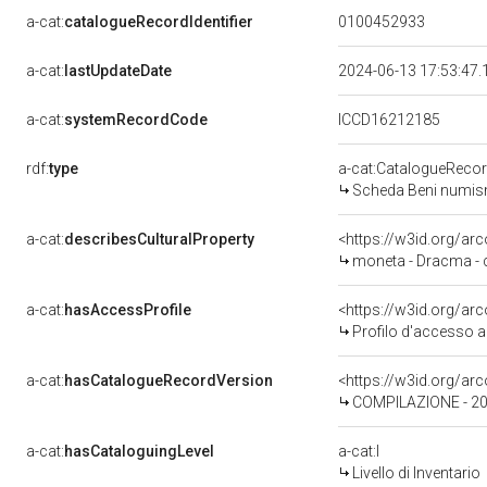
a-cat:
catalogueRecordIdentifier
0100452933
a-cat:
lastUpdateDate
2024-06-13 17:53:47
a-cat:
systemRecordCode
ICCD16212185
rdf:
type
a-cat:CatalogueReco
Scheda Beni numis
a-cat:
describesCulturalProperty
<https://w3id.org/a
moneta - Dracma - ce
a-cat:
hasAccessProfile
<https://w3id.org/a
Profilo d'accesso a
a-cat:
hasCatalogueRecordVersion
<https://w3id.org/a
COMPILAZIONE - 202
a-cat:
hasCataloguingLevel
a-cat:I
Livello di Inventario