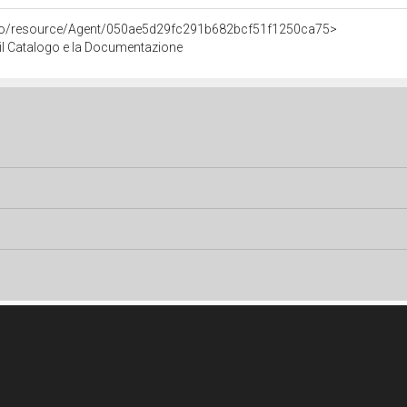
rco/resource/Agent/050ae5d29fc291b682bcf51f1250ca75>
r il Catalogo e la Documentazione