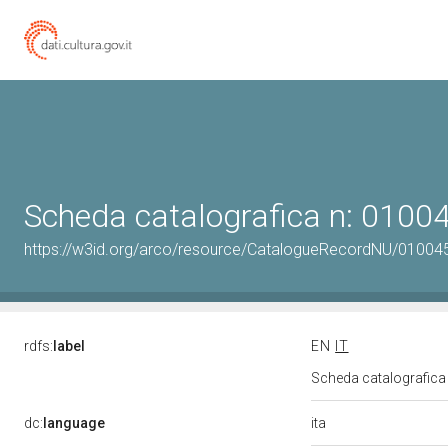
Scheda catalografica n: 010
https://w3id.org/arco/resource/CatalogueRecordNU/0100
rdfs:
label
EN
IT
Scheda catalografic
ita
dc:
language