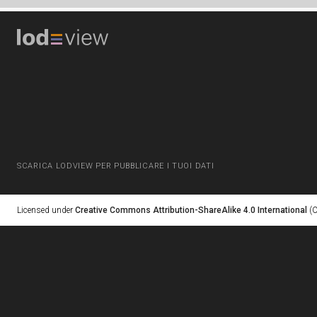
SCARICA LODVIEW PER PUBBLICARE I TUOI DATI
Licensed under
Creative Commons Attribution-ShareAlike 4.0 International
(C