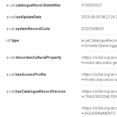
a-cat:
catalogueRecordIdentifier
0100002027
a-cat:
lastUpdateDate
2023-08-30 08:22:24
a-cat:
systemRecordCode
ICCD2368503
rdf:
type
a-cat:CatalogueReco
Scheda Opere/oggett
a-cat:
describesCulturalProperty
<https://w3id.org/ar
motivi decorativi geome
a-cat:
hasAccessProfile
<https://w3id.org/a
Profilo d'accesso a
a-cat:
hasCatalogueRecordVersion
<https://w3id.org/a
TRASCRIZIONE PER
<https://w3id.org/a
AGGIORNAMENTO - 