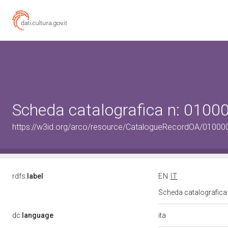
Scheda catalografica n: 010
https://w3id.org/arco/resource/CatalogueRecordOA/0100
rdfs:
label
EN
IT
Scheda catalografic
ita
dc:
language