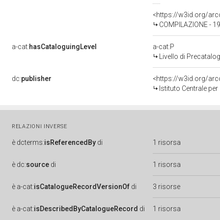
<https://w3id.org/a
COMPILAZIONE - 1
a-cat:
hasCataloguingLevel
a-cat:P
Livello di Precatalo
dc:
publisher
<https://w3id.org/a
Istituto Centrale pe
RELAZIONI INVERSE
è
dcterms:
isReferencedBy
di
1 risorsa
è
dc:
source
di
1 risorsa
è
a-cat:
isCatalogueRecordVersionOf
di
3 risorse
è
a-cat:
isDescribedByCatalogueRecord
di
1 risorsa