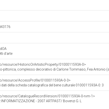
.843176
rdOA
i d'arte
co/resource/HistoricOrArtisticProperty/0100011593A-0>
o-pittorica, complesso decorativo di Carlone Tommaso, Fea Antonio (attr
rco/resource/AccessProfile/0100011593A-0-3>
i dati della scheda catalografica del bene culturale 0100011593A-0: 3
rco/resource/CatalogueRecordVersion/0100011593A-0-rvm-1>
INFORMATIZZAZIONE - 2007 ARTPAST/ Bovenzi G. L