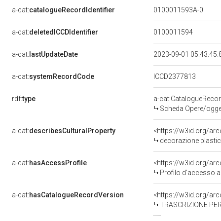
a-cat:
catalogueRecordIdentifier
0100011593A-0
a-cat:
deletedICCDIdentifier
0100011594
a-cat:
lastUpdateDate
2023-09-01 05:43:45
a-cat:
systemRecordCode
ICCD2377813
rdf:
type
a-cat:CatalogueReco
Scheda Opere/oggett
a-cat:
describesCulturalProperty
<https://w3id.org/ar
decorazione plastic
a-cat:
hasAccessProfile
<https://w3id.org/a
Profilo d'accesso a
a-cat:
hasCatalogueRecordVersion
<https://w3id.org/a
TRASCRIZIONE PER 