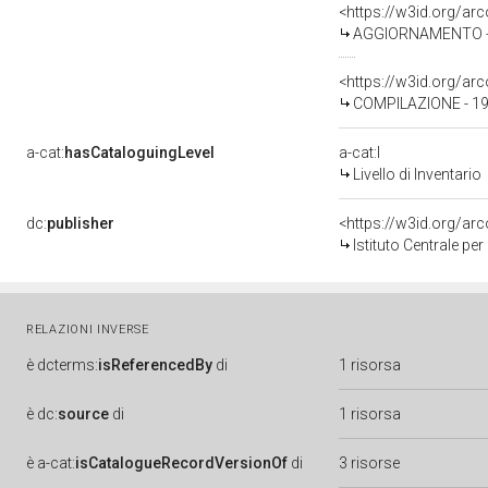
<https://w3id.org/a
AGGIORNAMENTO - R
<https://w3id.org/a
COMPILAZIONE - 19
a-cat:
hasCataloguingLevel
a-cat:I
Livello di Inventario
dc:
publisher
<https://w3id.org/a
Istituto Centrale pe
RELAZIONI INVERSE
è
dcterms:
isReferencedBy
di
1 risorsa
è
dc:
source
di
1 risorsa
è
a-cat:
isCatalogueRecordVersionOf
di
3 risorse