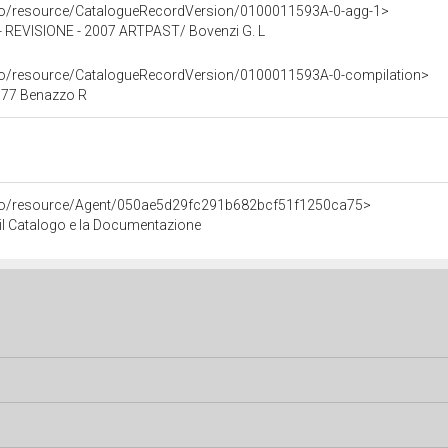
rco/resource/CatalogueRecordVersion/0100011593A-0-agg-1>
EVISIONE - 2007 ARTPAST/ Bovenzi G. L
rco/resource/CatalogueRecordVersion/0100011593A-0-compilation>
77 Benazzo R
rco/resource/Agent/050ae5d29fc291b682bcf51f1250ca75>
r il Catalogo e la Documentazione