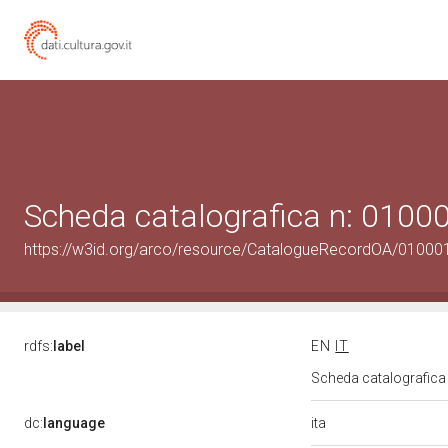
Scheda catalografica n: 010
https://w3id.org/arco/resource/CatalogueRecordOA/0100
rdfs:
label
EN
IT
Scheda catalografic
ita
dc:
language