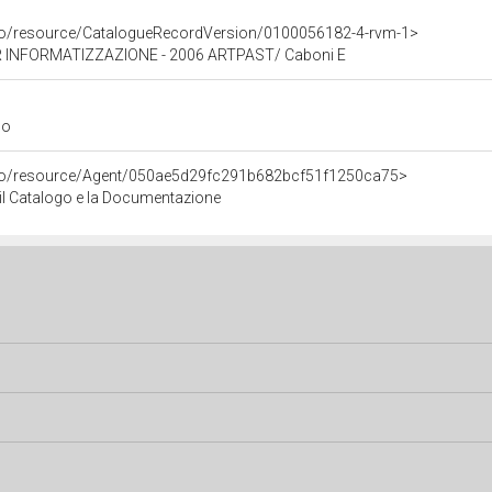
rco/resource/CatalogueRecordVersion/0100056182-4-rvm-1>
 INFORMATIZZAZIONE - 2006 ARTPAST/ Caboni E
go
rco/resource/Agent/050ae5d29fc291b682bcf51f1250ca75>
r il Catalogo e la Documentazione