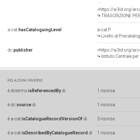
<https://w3id.org/a
TRASCRIZIONE PER
a-cat:
hasCataloguingLevel
a-cat:P
Livello di Precatalo
dc:
publisher
<https://w3id.org/a
Istituto Centrale pe
RELAZIONI INVERSE
è
dcterms:
isReferencedBy
di
1 risorsa
è
dc:
source
di
1 risorsa
è
a-cat:
isCatalogueRecordVersionOf
di
3 risorse
è
a-cat:
isDescribedByCatalogueRecord
di
1 risorsa