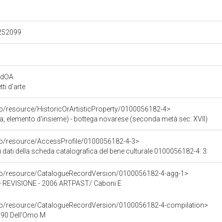
.252099
rdOA
i d'arte
co/resource/HistoricOrArtisticProperty/0100056182-4>
, elemento d'insieme) - bottega novarese (seconda metà sec. XVII)
rco/resource/AccessProfile/0100056182-4-3>
i dati della scheda catalografica del bene culturale 0100056182-4: 3
rco/resource/CatalogueRecordVersion/0100056182-4-agg-1>
REVISIONE - 2006 ARTPAST/ Caboni E
rco/resource/CatalogueRecordVersion/0100056182-4-compilation>
90 Dell'Omo M