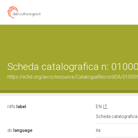
Scheda catalografica n: 0100
https://w3id.org/arco/resource/CatalogueRecordOA/01000
rdfs:
label
EN
IT
Scheda catalografic
ita
dc:
language