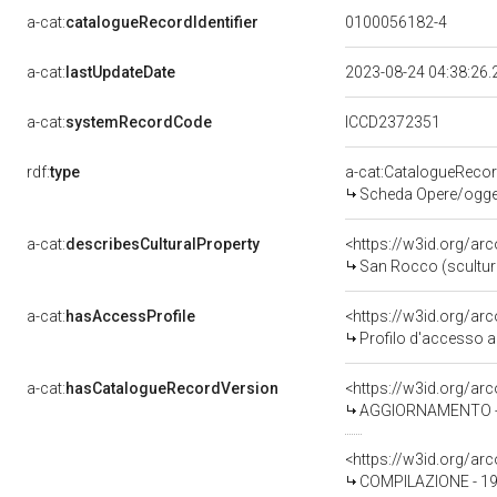
a-cat:
catalogueRecordIdentifier
0100056182-4
a-cat:
lastUpdateDate
2023-08-24 04:38:26
a-cat:
systemRecordCode
ICCD2372351
rdf:
type
a-cat:CatalogueReco
Scheda Opere/oggett
a-cat:
describesCulturalProperty
<https://w3id.org/ar
San Rocco (scultura
a-cat:
hasAccessProfile
<https://w3id.org/a
Profilo d'accesso a
a-cat:
hasCatalogueRecordVersion
<https://w3id.org/a
AGGIORNAMENTO - 
<https://w3id.org/a
COMPILAZIONE - 19