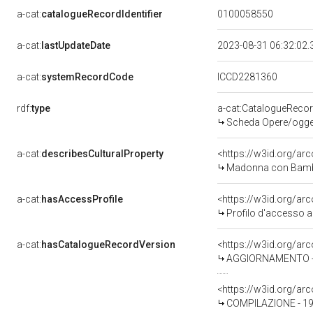
a-cat:
catalogueRecordIdentifier
0100058550
a-cat:
lastUpdateDate
2023-08-31 06:32:02
a-cat:
systemRecordCode
ICCD2281360
rdf:
type
a-cat:CatalogueReco
Scheda Opere/oggett
a-cat:
describesCulturalProperty
<https://w3id.org/ar
Madonna con Bambino e 
a-cat:
hasAccessProfile
<https://w3id.org/a
Profilo d'accesso a
a-cat:
hasCatalogueRecordVersion
<https://w3id.org/a
AGGIORNAMENTO - 
<https://w3id.org/a
COMPILAZIONE - 1