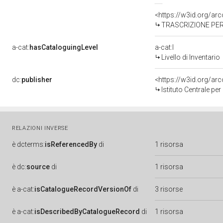
<https://w3id.org/a
TRASCRIZIONE PER
a-cat:
hasCataloguingLevel
a-cat:I
Livello di Inventario
dc:
publisher
<https://w3id.org/a
Istituto Centrale pe
RELAZIONI INVERSE
è
dcterms:
isReferencedBy
di
1 risorsa
è
dc:
source
di
1 risorsa
è
a-cat:
isCatalogueRecordVersionOf
di
3 risorse
è
a-cat:
isDescribedByCatalogueRecord
di
1 risorsa