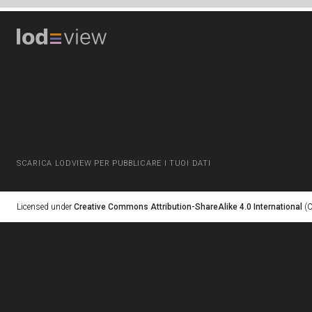
SCARICA LODVIEW PER PUBBLICARE I TUOI DATI
Licensed under
Creative Commons Attribution-ShareAlike 4.0 International
(C