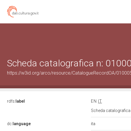
Scheda catalografica n: 010
https://w3id.org/arco/resource/CatalogueRecordOA/0100
rdfs:
label
EN
IT
Scheda catalografic
ita
dc:
language