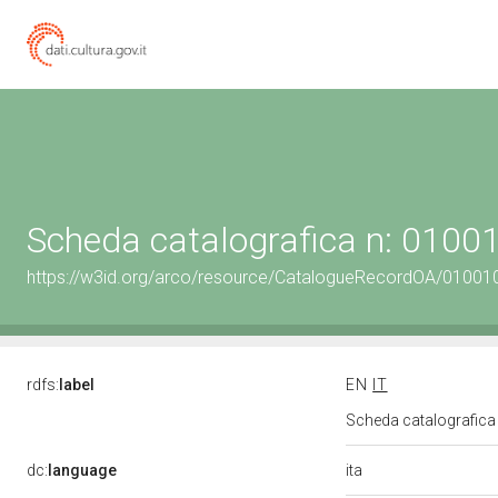
Scheda catalografica n: 0100
https://w3id.org/arco/resource/CatalogueRecordOA/01001
rdfs:
label
EN
IT
Scheda catalografic
ita
dc:
language