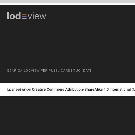
SCARICA LODVIEW PER PUBBLICARE I TUOI DATI
Licensed under
Creative Commons Attribution-ShareAlike 4.0 International
(C