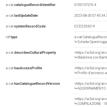
a-cat:
catalogueRecordIdentifier
0100107076-4
a-cat:
lastUpdateDate
2023-08-30 07:45:34
a-cat:
systemRecordCode
ICCD2293014
rdf:
type
a-cat:CatalogueReco
Scheda Opere/oggett
a-cat:
describesCulturalProperty
<https://w3id.org/ar
Madonna con Bambino e 
a-cat:
hasAccessProfile
<https://w3id.org/a
Profilo d'accesso a
a-cat:
hasCatalogueRecordVersion
<https://w3id.org/a
AGGIORNAMENTO - R
<https://w3id.org/a
COMPILAZIONE - 1