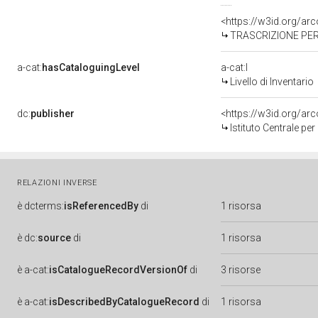
<https://w3id.org/a
TRASCRIZIONE PER
a-cat:
hasCataloguingLevel
a-cat:I
Livello di Inventario
dc:
publisher
<https://w3id.org/a
Istituto Centrale pe
RELAZIONI INVERSE
è
dcterms:
isReferencedBy
di
1 risorsa
è
dc:
source
di
1 risorsa
è
a-cat:
isCatalogueRecordVersionOf
di
3 risorse
è
a-cat:
isDescribedByCatalogueRecord
di
1 risorsa