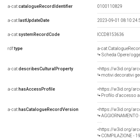
a-cat:
catalogueRecordIdentifier
0100110829
a-cat:
lastUpdateDate
2023-09-01 08:10:24
a-cat:
systemRecordCode
ICCD8153636
rdf:
type
a-cat:CatalogueReco
Scheda Opere/oggett
a-cat:
describesCulturalProperty
<https://w3id.org/ar
motivi decorativi geome
a-cat:
hasAccessProfile
<https://w3id.org/a
Profilo d'accesso a
a-cat:
hasCatalogueRecordVersion
<https://w3id.org/a
AGGIORNAMENTO - R
<https://w3id.org/a
COMPILAZIONE - 1