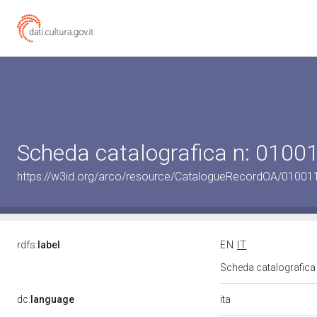
Scheda catalografica n: 010
https://w3id.org/arco/resource/CatalogueRecordOA/0100
rdfs:
label
EN
IT
Scheda catalografic
ita
dc:
language