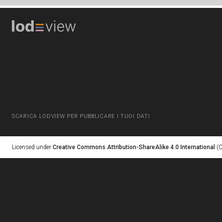
SCARICA LODVIEW PER PUBBLICARE I TUOI DATI
Licensed under
Creative Commons Attribution-ShareAlike 4.0 International
(C