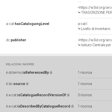
<https://w3id.org/a
TRASCRIZIONE PER 
a-cat:
hasCataloguingLevel
a-cat:I
Livello di Inventario
dc:
publisher
<https://w3id.org/a
Istituto Centrale pe
RELAZIONI INVERSE
è
dcterms:
isReferencedBy
di
1 risorsa
è
dc:
source
di
1 risorsa
è
a-cat:
isCatalogueRecordVersionOf
di
3 risorse
è
a-cat:
isDescribedByCatalogueRecord
di
1 risorsa