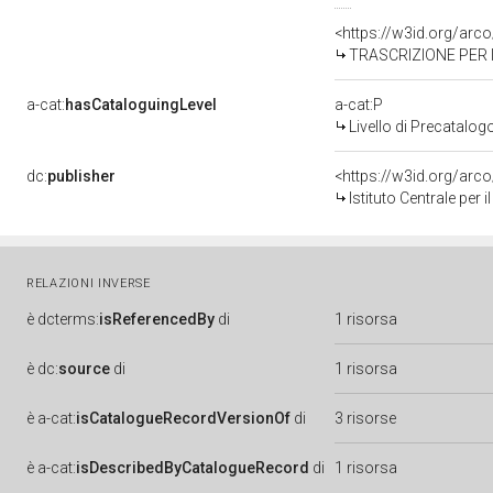
<https://w3id.org/ar
TRASCRIZIONE PER 
a-cat:
hasCataloguingLevel
a-cat:P
Livello di Precatalog
dc:
publisher
<https://w3id.org/ar
Istituto Centrale per
RELAZIONI INVERSE
è
dcterms:
isReferencedBy
di
1 risorsa
è
dc:
source
di
1 risorsa
è
a-cat:
isCatalogueRecordVersionOf
di
3 risorse
è
a-cat:
isDescribedByCatalogueRecord
di
1 risorsa