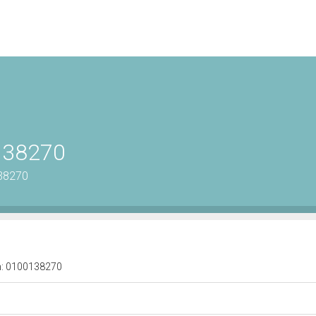
0138270
138270
 n: 0100138270