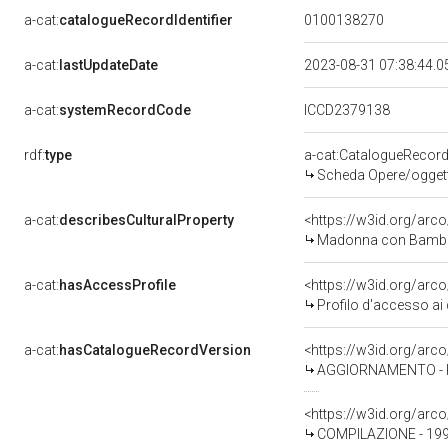
a-cat:
catalogueRecordIdentifier
0100138270
a-cat:
lastUpdateDate
2023-08-31 07:38:44.
a-cat:
systemRecordCode
ICCD2379138
rdf:
type
a-cat:CatalogueRecor
Scheda Opere/oggetti
a-cat:
describesCulturalProperty
<https://w3id.org/arc
Madonna con Bambino 
a-cat:
hasAccessProfile
<https://w3id.org/ar
Profilo d'accesso ai 
a-cat:
hasCatalogueRecordVersion
<https://w3id.org/ar
AGGIORNAMENTO - R
<https://w3id.org/ar
COMPILAZIONE - 199