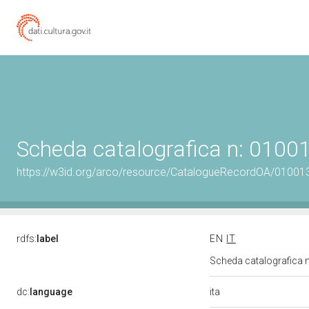
Scheda catalografica n: 010
https://w3id.org/arco/resource/CatalogueRecordOA/0100
rdfs:
label
EN
IT
Scheda catalografica
ita
dc:
language