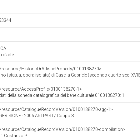
053344
dOA
 d'arte
o/resource/HistoricOrArtisticProperty/0100138270>
(statua, opera isolata) di Casella Gabriele (secondo quarto sec. XVII
co/resource/AccessProfile/0100138270-1>
dati della scheda catalografica del bene culturale 0100138270: 1
co/resource/CatalogueRecordVersion/0100138270-agg-1>
EVISIONE - 2006 ARTPAST/ Coppo S
co/resource/CatalogueRecordVersion/0100138270-compilation>
1 Costanzo P