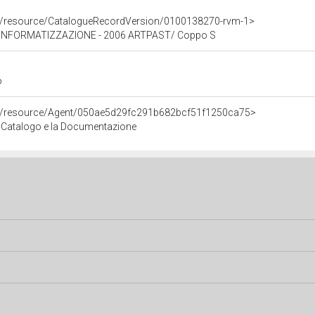
co/resource/CatalogueRecordVersion/0100138270-rvm-1>
INFORMATIZZAZIONE - 2006 ARTPAST/ Coppo S
o
co/resource/Agent/050ae5d29fc291b682bcf51f1250ca75>
 il Catalogo e la Documentazione