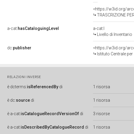
<https://w3id.org/a
TRASCRIZIONE PER
a-cat:
hasCataloguingLevel
a-cat:I
Livello di Inventario
dc:
publisher
<https://w3id.org/a
Istituto Centrale pe
RELAZIONI INVERSE
è
dcterms:
isReferencedBy
di
1 risorsa
è
dc:
source
di
1 risorsa
è
a-cat:
isCatalogueRecordVersionOf
di
3 risorse
è
a-cat:
isDescribedByCatalogueRecord
di
1 risorsa