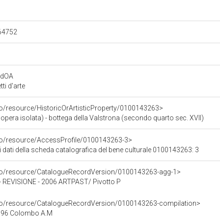
.64752
rdOA
i d'arte
co/resource/HistoricOrArtisticProperty/0100143263>
opera isolata) - bottega della Valstrona (secondo quarto sec. XVII)
rco/resource/AccessProfile/0100143263-3>
i dati della scheda catalografica del bene culturale 0100143263: 3
rco/resource/CatalogueRecordVersion/0100143263-agg-1>
EVISIONE - 2006 ARTPAST/ Pivotto P
rco/resource/CatalogueRecordVersion/0100143263-compilation>
996 Colombo A.M