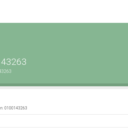
0143263
143263
a n: 0100143263