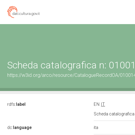
Scheda catalografica n: 010
https://w3id.org/arco/resource/CatalogueRecordOA/0100
rdfs:
label
EN
IT
Scheda catalografic
ita
dc:
language