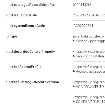
a-cat:
catalogueRecordIdentifier
0100143263
a-cat:
lastUpdateDate
2023-08-25 04:04:01
a-cat:
systemRecordCode
ICCD2322304
rdf:
type
a-cat:CatalogueReco
Scheda Opere/oggett
a-cat:
describesCulturalProperty
<https://w3id.org/ar
San Rocco (statua, 
a-cat:
hasAccessProfile
<https://w3id.org/a
Profilo d'accesso a
a-cat:
hasCatalogueRecordVersion
<https://w3id.org/a
AGGIORNAMENTO - R
<https://w3id.org/a
COMPILAZIONE - 1