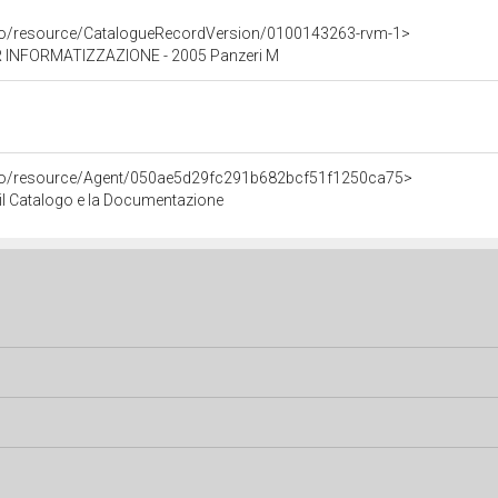
rco/resource/CatalogueRecordVersion/0100143263-rvm-1>
 INFORMATIZZAZIONE - 2005 Panzeri M
rco/resource/Agent/050ae5d29fc291b682bcf51f1250ca75>
r il Catalogo e la Documentazione