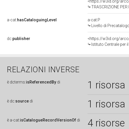
<https://w3id.org/ar
TRASCRIZIONE PER I
a-cat:
hasCataloguingLevel
a-cat:P
Livello di Precatalog
dc:
publisher
<https://w3id.org/ar
Istituto Centrale per
RELAZIONI INVERSE
1 risorsa
è
dcterms:
isReferencedBy
di
1 risorsa
è
dc:
source
di
4 risorse
è
a-cat:
isCatalogueRecordVersionOf
di