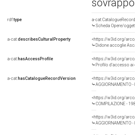
sovrappos
rdf:
type
a-cat:CatalogueRecor
Scheda Opere/oggetti
a-cat:
describesCulturalProperty
<https://w3id.org/arc
Didone accoglie Ascanio, Acate e altri esuli troia
a-cat:
hasAccessProfile
<https://w3id.org/ar
Profilo d'accesso ai 
a-cat:
hasCatalogueRecordVersion
<https://w3id.org/ar
AGGIORNAMENTO - R
<https://w3id.org/ar
COMPILAZIONE - 1988 
<https://w3id.org/ar
AGGIORNAMENTO - REV