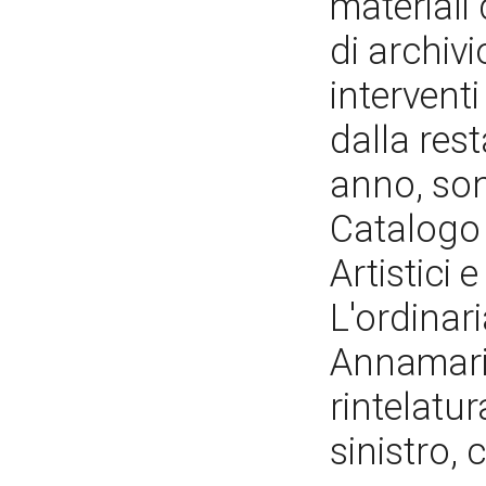
materiali 
di archivi
intervent
dalla res
anno, son
Catalogo 
Artistici e
L'ordinar
Annamaria
rintelatur
sinistro, 