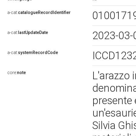
0100171
a-cat:
catalogueRecordIdentifier
2023-03-
a-cat:
lastUpdateDate
ICCD123
a-cat:
systemRecordCode
L'arazzo i
core:
note
denominat
presente 
un'esauri
Silvia Ghi