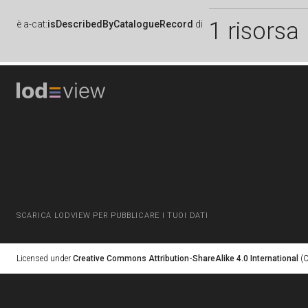
1 risorsa
è
a-cat:
isDescribedByCatalogueRecord
di
SCARICA LODVIEW PER PUBBLICARE I TUOI DATI
Licensed under
Creative Commons Attribution-ShareAlike 4.0 International
(C