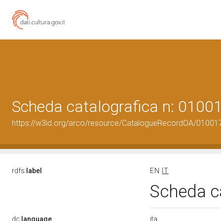
Scheda catalografica n: 010
https://w3id.org/arco/resource/CatalogueRecordOA/0100
rdfs:
label
EN
IT
Scheda c
ita
dc:
language