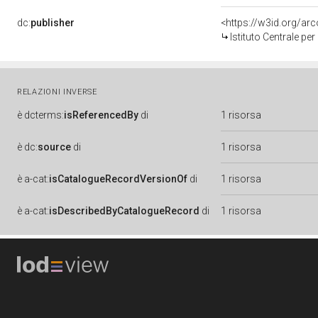
dc:
publisher
<https://w3id.org/a
Istituto Centrale pe
RELAZIONI INVERSE
è
dcterms:
isReferencedBy
di
1 risorsa
è
dc:
source
di
1 risorsa
è
a-cat:
isCatalogueRecordVersionOf
di
1 risorsa
è
a-cat:
isDescribedByCatalogueRecord
di
1 risorsa