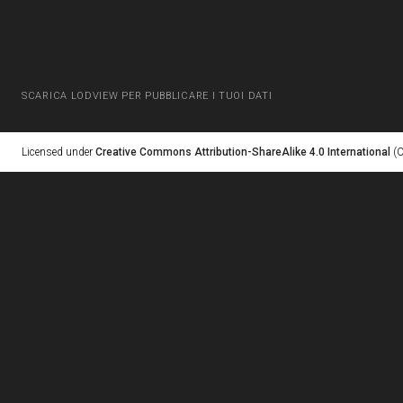
SCARICA LODVIEW PER PUBBLICARE I TUOI DATI
Licensed under
Creative Commons Attribution-ShareAlike 4.0 International
(C