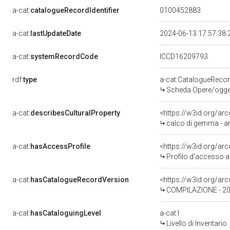
a-cat:
catalogueRecordIdentifier
0100452883
a-cat:
lastUpdateDate
2024-06-13 17:57:38
a-cat:
systemRecordCode
ICCD16209793
rdf:
type
a-cat:CatalogueReco
Scheda Opere/oggett
a-cat:
describesCulturalProperty
<https://w3id.org/ar
calco di gemma - amb
a-cat:
hasAccessProfile
<https://w3id.org/a
Profilo d'accesso a
a-cat:
hasCatalogueRecordVersion
<https://w3id.org/a
COMPILAZIONE - 202
a-cat:
hasCataloguingLevel
a-cat:I
Livello di Inventario