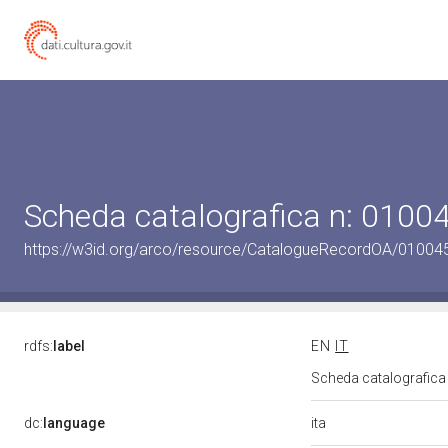
Scheda catalografica n: 010
https://w3id.org/arco/resource/CatalogueRecordOA/0100
rdfs:
label
EN
IT
Scheda catalografic
ita
dc:
language