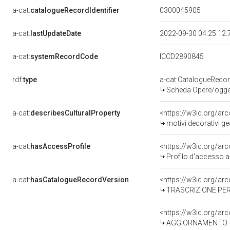
a-cat:
catalogueRecordIdentifier
0300045905
a-cat:
lastUpdateDate
2022-09-30 04:25:12
a-cat:
systemRecordCode
ICCD2890845
rdf:
type
a-cat:CatalogueReco
Scheda Opere/oggett
a-cat:
describesCulturalProperty
<https://w3id.org/ar
motivi decorativi ge
a-cat:
hasAccessProfile
<https://w3id.org/a
Profilo d'accesso a
a-cat:
hasCatalogueRecordVersion
<https://w3id.org/a
TRASCRIZIONE PER
<https://w3id.org/a
AGGIORNAMENTO - 