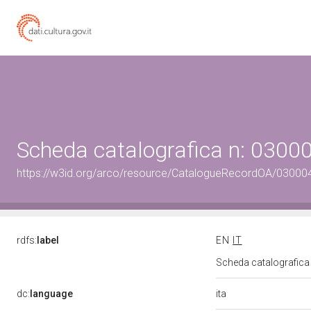
Scheda catalografica n: 030
https://w3id.org/arco/resource/CatalogueRecordOA/0300
rdfs:
label
EN
IT
Scheda catalografic
ita
dc:
language