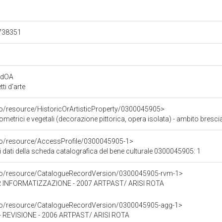
.738351
rdOA
i d'arte
co/resource/HistoricOrArtisticProperty/0300045905>
ometrici e vegetali (decorazione pittorica, opera isolata) - ambito bresc
rco/resource/AccessProfile/0300045905-1>
i dati della scheda catalografica del bene culturale 0300045905: 1
rco/resource/CatalogueRecordVersion/0300045905-rvm-1>
 INFORMATIZZAZIONE - 2007 ARTPAST/ ARISI ROTA
rco/resource/CatalogueRecordVersion/0300045905-agg-1>
REVISIONE - 2006 ARTPAST/ ARISI ROTA