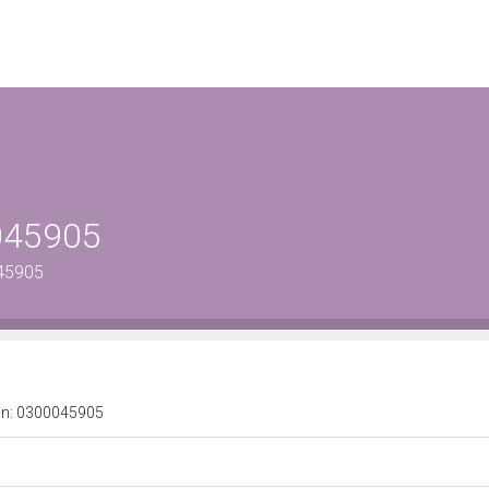
0045905
045905
a n: 0300045905