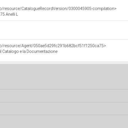
rco/resource/CatalogueRecordVersion/0300045905-compilation>
5 Anelli L
rco/resource/Agent/050ae5d29fc291b682bcf51f1250ca75>
r il Catalogo e la Documentazione