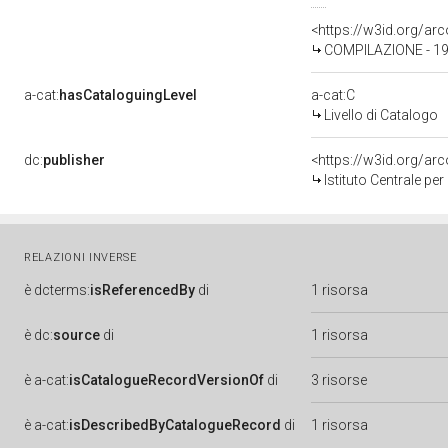
<https://w3id.org/a
COMPILAZIONE - 197
a-cat:
hasCataloguingLevel
a-cat:C
Livello di Catalogo
dc:
publisher
<https://w3id.org/a
Istituto Centrale pe
RELAZIONI INVERSE
è
dcterms:
isReferencedBy
di
1 risorsa
è
dc:
source
di
1 risorsa
è
a-cat:
isCatalogueRecordVersionOf
di
3 risorse
è
a-cat:
isDescribedByCatalogueRecord
di
1 risorsa