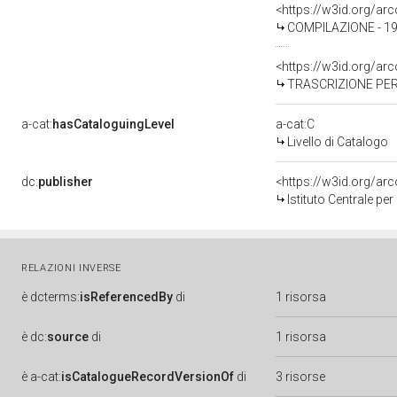
<https://w3id.org/a
COMPILAZIONE - 19
<https://w3id.org/a
TRASCRIZIONE PER
a-cat:
hasCataloguingLevel
a-cat:C
Livello di Catalogo
dc:
publisher
<https://w3id.org/a
Istituto Centrale pe
RELAZIONI INVERSE
è
dcterms:
isReferencedBy
di
1 risorsa
è
dc:
source
di
1 risorsa
è
a-cat:
isCatalogueRecordVersionOf
di
3 risorse