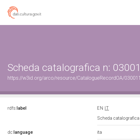
Scheda catalografica n: 0300
https://w3id.org/arco/resource/CatalogueRecordOA/03001
rdfs:
label
EN
IT
Scheda catalografic
ita
dc:
language