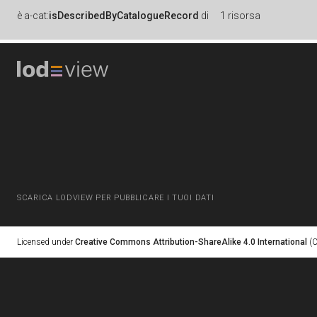
è
a-cat:
isDescribedByCatalogueRecord
di
1 risorsa
SCARICA LODVIEW PER PUBBLICARE I TUOI DATI
Licensed under
Creative Commons Attribution-ShareAlike 4.0 International
(C