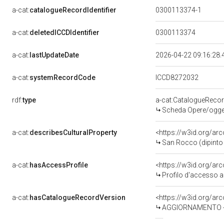
a-cat:
catalogueRecordIdentifier
0300113374-1
a-cat:
deletedICCDIdentifier
0300113374
a-cat:
lastUpdateDate
2026-04-22 09:16:28
a-cat:
systemRecordCode
ICCD8272032
rdf:
type
a-cat:CatalogueReco
Scheda Opere/oggett
a-cat:
describesCulturalProperty
<https://w3id.org/ar
San Rocco (dipinto 
a-cat:
hasAccessProfile
<https://w3id.org/a
Profilo d'accesso a
a-cat:
hasCatalogueRecordVersion
<https://w3id.org/a
AGGIORNAMENTO - 