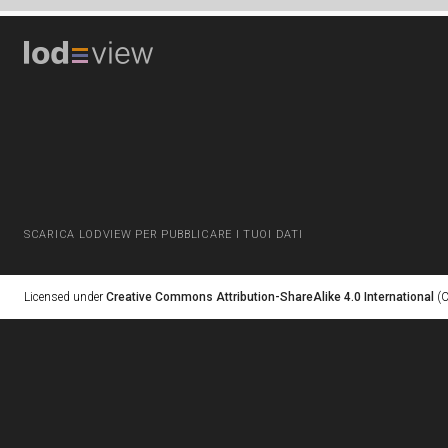
SCARICA LODVIEW PER PUBBLICARE I TUOI DATI
Licensed under
Creative Commons Attribution-ShareAlike 4.0 International
(C