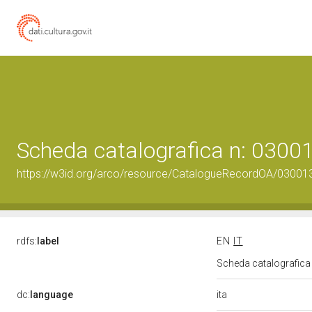
Scheda catalografica n: 030
https://w3id.org/arco/resource/CatalogueRecordOA/0300
rdfs:
label
EN
IT
Scheda catalografic
ita
dc:
language