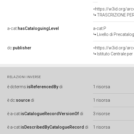
<https://w3id.org/a
TRASCRIZIONE PER
a-cat:
hasCataloguingLevel
a-cat:P
Livello di Precatalo
dc:
publisher
<https://w3id.org/a
Istituto Centrale pe
RELAZIONI INVERSE
è
dcterms:
isReferencedBy
di
1 risorsa
è
dc:
source
di
1 risorsa
è
a-cat:
isCatalogueRecordVersionOf
di
3 risorse
è
a-cat:
isDescribedByCatalogueRecord
di
1 risorsa