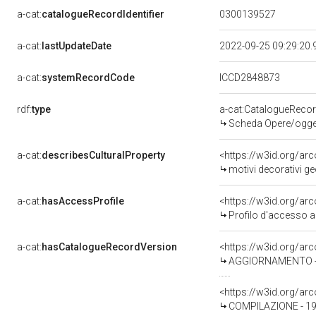
a-cat:
catalogueRecordIdentifier
0300139527
a-cat:
lastUpdateDate
2022-09-25 09:29:20
a-cat:
systemRecordCode
ICCD2848873
rdf:
type
a-cat:CatalogueReco
Scheda Opere/oggett
a-cat:
describesCulturalProperty
<https://w3id.org/ar
motivi decorativi geometr
a-cat:
hasAccessProfile
<https://w3id.org/a
Profilo d'accesso a
a-cat:
hasCatalogueRecordVersion
<https://w3id.org/a
AGGIORNAMENTO - R
<https://w3id.org/a
COMPILAZIONE - 1