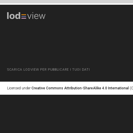
SCARICA LODVIEW PER PUBBLICARE I TUOI DATI
Licensed under
Creative Commons Attribution-ShareAlike 4.0 International
(C