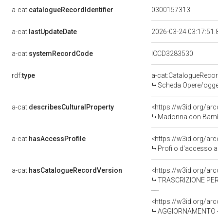
a-cat:
catalogueRecordIdentifier
0300157313
a-cat:
lastUpdateDate
2026-03-24 03:17:51
a-cat:
systemRecordCode
ICCD3283530
rdf:
type
a-cat:CatalogueReco
Scheda Opere/oggett
a-cat:
describesCulturalProperty
<https://w3id.org/ar
Madonna con Bambino
a-cat:
hasAccessProfile
<https://w3id.org/a
Profilo d'accesso a
a-cat:
hasCatalogueRecordVersion
<https://w3id.org/a
TRASCRIZIONE PER
<https://w3id.org/a
AGGIORNAMENTO - 