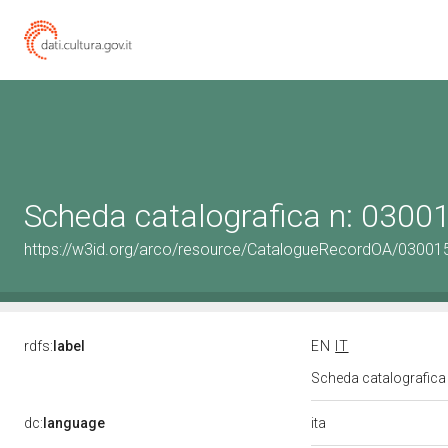
Scheda catalografica n: 030
https://w3id.org/arco/resource/CatalogueRecordOA/0300
rdfs:
label
EN
IT
Scheda catalografic
ita
dc:
language