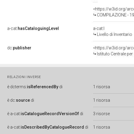
<https://w3id.org/a
COMPILAZIONE - 199
a-cat:
hasCataloguingLevel
a-cat:I
Livello di Inventario
dc:
publisher
<https://w3id.org/a
Istituto Centrale pe
RELAZIONI INVERSE
è
dcterms:
isReferencedBy
di
1 risorsa
è
dc:
source
di
1 risorsa
è
a-cat:
isCatalogueRecordVersionOf
di
3 risorse
è
a-cat:
isDescribedByCatalogueRecord
di
1 risorsa