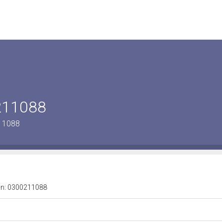
0211088
211088
a n: 0300211088