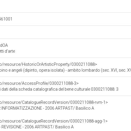
.461001
rdOA
i d'arte
co/resource/HistoricOrArtisticProperty/0300211088>
 e angeli (dipinto, opera isolata) - ambito lombardo (sec. XVI, sec. XV
rco/resource/AccessProfile/0300211088-3>
i dati della scheda catalografica del bene culturale 0300211088: 3
rco/resource/CatalogueRecordVersion/0300211088-rvm-1>
 INFORMATIZZAZIONE - 2006 ARTPAST/ Basilico A
rco/resource/CatalogueRecordVersion/0300211088-agg-1>
EVISIONE - 2006 ARTPAST/ Basilico A