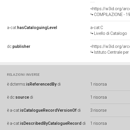
<https://w3id.org/a
COMPILAZIONE - 19
a-cat:
hasCataloguingLevel
a-cat:C
Livello di Catalogo
dc:
publisher
<https://w3id.org/a
Istituto Centrale pe
RELAZIONI INVERSE
è
dcterms:
isReferencedBy
di
1 risorsa
è
dc:
source
di
1 risorsa
è
a-cat:
isCatalogueRecordVersionOf
di
3 risorse
è
a-cat:
isDescribedByCatalogueRecord
di
1 risorsa