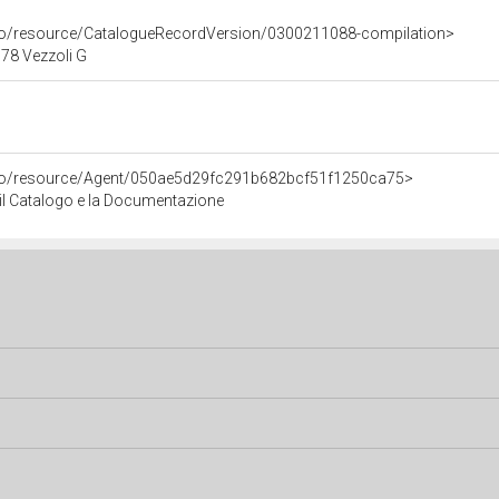
rco/resource/CatalogueRecordVersion/0300211088-compilation>
78 Vezzoli G
rco/resource/Agent/050ae5d29fc291b682bcf51f1250ca75>
r il Catalogo e la Documentazione