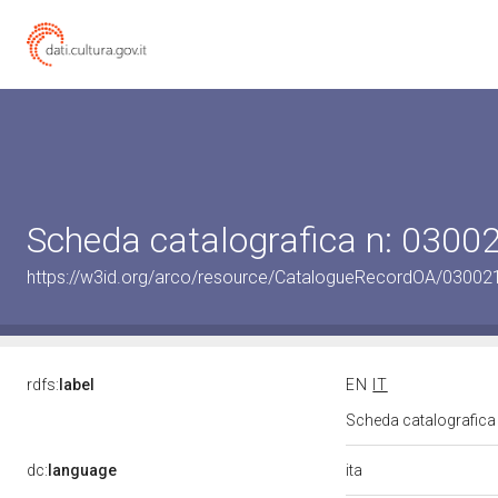
Scheda catalografica n: 030
https://w3id.org/arco/resource/CatalogueRecordOA/0300
rdfs:
label
EN
IT
Scheda catalografic
ita
dc:
language