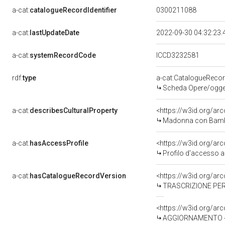
a-cat:
catalogueRecordIdentifier
0300211088
a-cat:
lastUpdateDate
2022-09-30 04:32:23
a-cat:
systemRecordCode
ICCD3232581
rdf:
type
a-cat:CatalogueReco
Scheda Opere/oggett
a-cat:
describesCulturalProperty
<https://w3id.org/ar
Madonna con Bambino
a-cat:
hasAccessProfile
<https://w3id.org/a
Profilo d'accesso a
a-cat:
hasCatalogueRecordVersion
<https://w3id.org/a
TRASCRIZIONE PER
<https://w3id.org/a
AGGIORNAMENTO - R