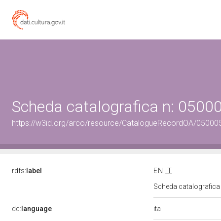
Scheda catalografica n: 050
https://w3id.org/arco/resource/CatalogueRecordOA/0500
rdfs:
label
EN
IT
Scheda catalografic
ita
dc:
language