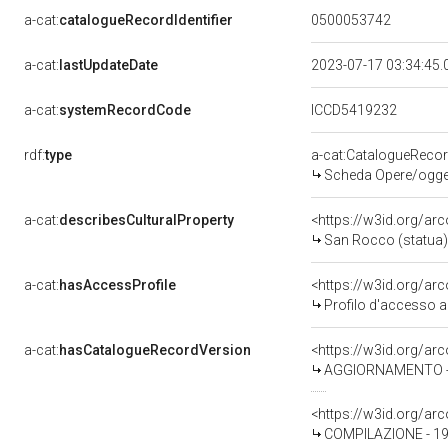
a-cat:
catalogueRecordIdentifier
0500053742
a-cat:
lastUpdateDate
2023-07-17 03:34:45
a-cat:
systemRecordCode
ICCD5419232
rdf:
type
a-cat:CatalogueReco
Scheda Opere/oggett
a-cat:
describesCulturalProperty
<https://w3id.org/ar
San Rocco (statua) -
a-cat:
hasAccessProfile
<https://w3id.org/a
Profilo d'accesso a
a-cat:
hasCatalogueRecordVersion
<https://w3id.org/a
AGGIORNAMENTO - R
<https://w3id.org/a
COMPILAZIONE - 19