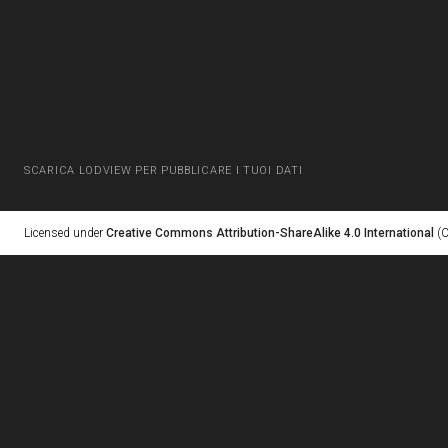
SCARICA LODVIEW PER PUBBLICARE I TUOI DATI
Licensed under
Creative Commons Attribution-ShareAlike 4.0 International
(C