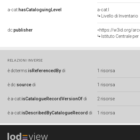
a-cat:
hasCataloguingLevel
a-cat:I
Livello di Inventario
dc:
publisher
<https://w3id.org/a
Istituto Centrale pe
RELAZIONI INVERSE
è
dcterms:
isReferencedBy
di
1 risorsa
è
dc:
source
di
1 risorsa
è
a-cat:
isCatalogueRecordVersionOf
di
2 risorse
è
a-cat:
isDescribedByCatalogueRecord
di
1 risorsa