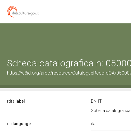
Scheda catalografica n: 050
https://w3id.org/arco/resource/CatalogueRecordOA/0500
rdfs:
label
EN
IT
Scheda catalografic
ita
dc:
language