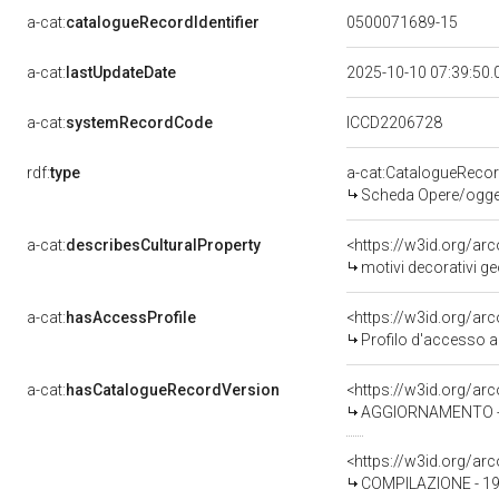
a-cat:
catalogueRecordIdentifier
0500071689-15
a-cat:
lastUpdateDate
2025-10-10 07:39:50
a-cat:
systemRecordCode
ICCD2206728
rdf:
type
a-cat:CatalogueReco
Scheda Opere/oggett
a-cat:
describesCulturalProperty
<https://w3id.org/ar
motivi decorativi ge
a-cat:
hasAccessProfile
<https://w3id.org/a
Profilo d'accesso a
a-cat:
hasCatalogueRecordVersion
<https://w3id.org/a
AGGIORNAMENTO - R
<https://w3id.org/a
COMPILAZIONE - 19