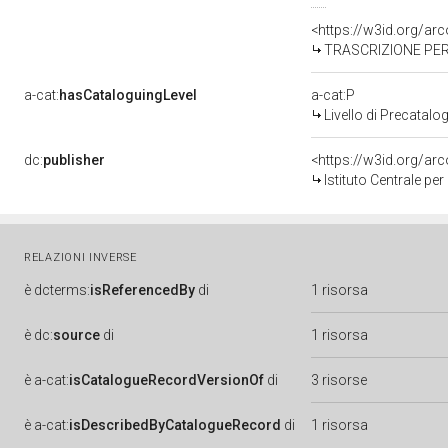
<https://w3id.org/a
TRASCRIZIONE PER
a-cat:
hasCataloguingLevel
a-cat:P
Livello di Precatalo
dc:
publisher
<https://w3id.org/a
Istituto Centrale pe
RELAZIONI INVERSE
è
dcterms:
isReferencedBy
di
1 risorsa
è
dc:
source
di
1 risorsa
è
a-cat:
isCatalogueRecordVersionOf
di
3 risorse
è
a-cat:
isDescribedByCatalogueRecord
di
1 risorsa