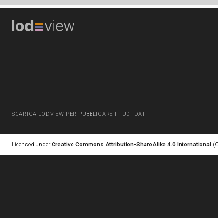
SCARICA LODVIEW PER PUBBLICARE I TUOI DATI
Licensed under
Creative Commons Attribution-ShareAlike 4.0 International
(C