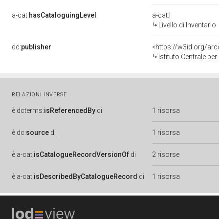
a-cat:
hasCataloguingLevel
a-cat:I
Livello di Inventario
dc:
publisher
<https://w3id.org/a
Istituto Centrale pe
RELAZIONI INVERSE
è
dcterms:
isReferencedBy
di
1 risorsa
è
dc:
source
di
1 risorsa
è
a-cat:
isCatalogueRecordVersionOf
di
2 risorse
è
a-cat:
isDescribedByCatalogueRecord
di
1 risorsa