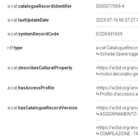
a-cat:
catalogueRecordIdentifier
0500077069-4
a-cat:
lastUpdateDate
2023-07-16 06:37:27
a-cat:
systemRecordCode
ICCD5431659
rdf:
type
a-cat:CatalogueReco
Scheda Opere/oggett
a-cat:
describesCulturalProperty
<https://w3id.org/ar
motivi decorativi ge
a-cat:
hasAccessProfile
<https://w3id.org/a
Profilo d'accesso a
a-cat:
hasCatalogueRecordVersion
<https://w3id.org/a
AGGIORNAMENTO - 
<https://w3id.org/a
COMPILAZIONE - 19