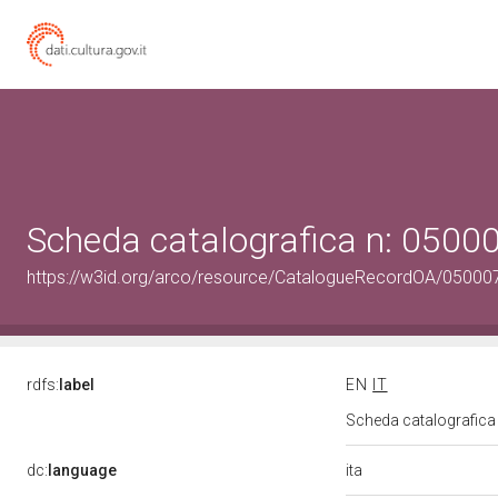
Scheda catalografica n: 0500
https://w3id.org/arco/resource/CatalogueRecordOA/05000
rdfs:
label
EN
IT
Scheda catalografic
ita
dc:
language