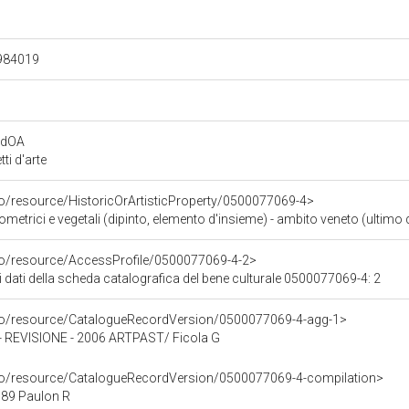
.984019
rdOA
i d'arte
co/resource/HistoricOrArtisticProperty/0500077069-4>
ometrici e vegetali (dipinto, elemento d'insieme) - ambito veneto (ultimo 
rco/resource/AccessProfile/0500077069-4-2>
i dati della scheda catalografica del bene culturale 0500077069-4: 2
rco/resource/CatalogueRecordVersion/0500077069-4-agg-1>
REVISIONE - 2006 ARTPAST/ Ficola G
rco/resource/CatalogueRecordVersion/0500077069-4-compilation>
89 Paulon R