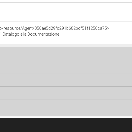
rco/resource/Agent/050ae5d29fc291b682bcf51f1250ca75>
r il Catalogo e la Documentazione