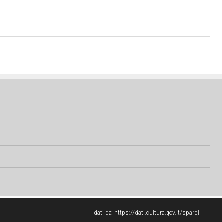
dati da:
https://dati.cultura.gov.it/sparql