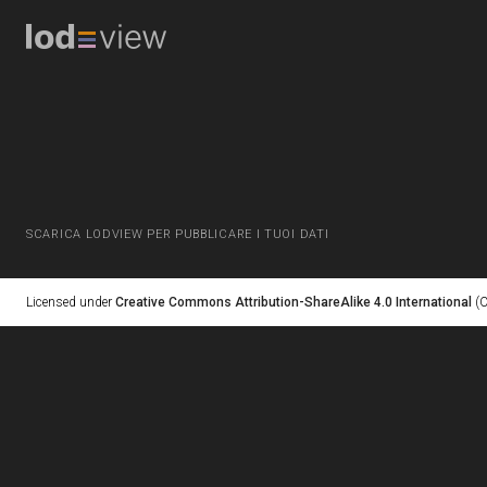
SCARICA LODVIEW PER PUBBLICARE I TUOI DATI
Licensed under
Creative Commons Attribution-ShareAlike 4.0 International
(C