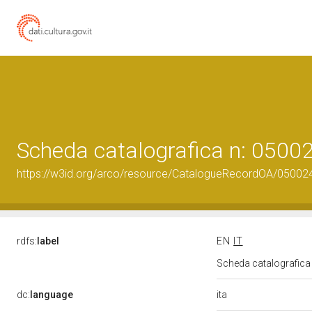
Scheda catalografica n: 050
https://w3id.org/arco/resource/CatalogueRecordOA/0500
rdfs:
label
EN
IT
Scheda catalografic
ita
dc:
language