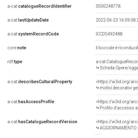
a-cat:
catalogueRecordIdentifier
0500248778
a-cat:
lastUpdateDate
2022-06-23 16:09:08
a-cat:
systemRecordCode
ICCD5492488
core:
note
Il boccale è riconducib
rdf:
type
a-cat:CatalogueReco
Scheda Opere/oggett
a-cat:
describesCulturalProperty
<https://w3id.org/ar
motivi decorativi ge
a-cat:
hasAccessProfile
<https://w3id.org/a
Profilo d'accesso a
a-cat:
hasCatalogueRecordVersion
<https://w3id.org/a
AGGIORNAMENTO - 