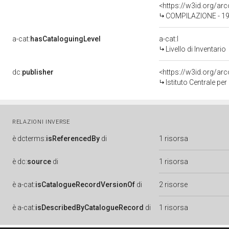
<https://w3id.org/a
COMPILAZIONE - 19
a-cat:
hasCataloguingLevel
a-cat:I
Livello di Inventario
dc:
publisher
<https://w3id.org/a
Istituto Centrale pe
RELAZIONI INVERSE
è
dcterms:
isReferencedBy
di
1 risorsa
è
dc:
source
di
1 risorsa
è
a-cat:
isCatalogueRecordVersionOf
di
2 risorse
è
a-cat:
isDescribedByCatalogueRecord
di
1 risorsa