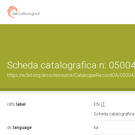
Scheda catalografica n: 050
https://w3id.org/arco/resource/CatalogueRecordOA/0500
rdfs:
label
EN
IT
Scheda catalografic
ita
dc:
language