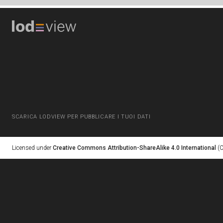
SCARICA LODVIEW PER PUBBLICARE I TUOI DATI
Licensed under
Creative Commons Attribution-ShareAlike 4.0 International
(C