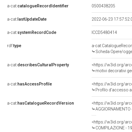
a-cat:
catalogueRecordIdentifier
0500438205
a-cat:
lastUpdateDate
2022-06-23 17:57:52
a-cat:
systemRecordCode
ICCD5480414
rdf:
type
a-cat:CatalogueReco
Scheda Opere/oggett
a-cat:
describesCulturalProperty
<https://w3id.org/ar
motivi decorativi g
a-cat:
hasAccessProfile
<https://w3id.org/a
Profilo d'accesso a
a-cat:
hasCatalogueRecordVersion
<https://w3id.org/a
AGGIORNAMENTO - R
<https://w3id.org/a
COMPILAZIONE - 19