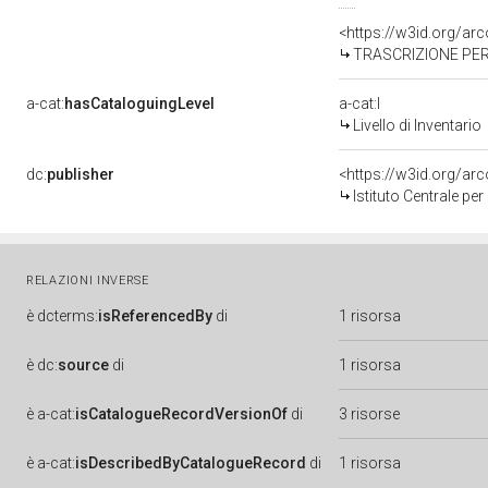
<https://w3id.org/a
TRASCRIZIONE PER
a-cat:
hasCataloguingLevel
a-cat:I
Livello di Inventario
dc:
publisher
<https://w3id.org/a
Istituto Centrale pe
RELAZIONI INVERSE
è
dcterms:
isReferencedBy
di
1 risorsa
è
dc:
source
di
1 risorsa
è
a-cat:
isCatalogueRecordVersionOf
di
3 risorse
è
a-cat:
isDescribedByCatalogueRecord
di
1 risorsa