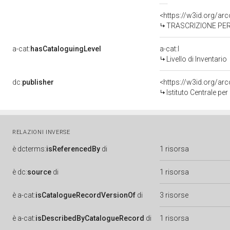
<https://w3id.org/a
TRASCRIZIONE PER
a-cat:
hasCataloguingLevel
a-cat:I
Livello di Inventario
dc:
publisher
<https://w3id.org/a
Istituto Centrale pe
RELAZIONI INVERSE
è
dcterms:
isReferencedBy
di
1 risorsa
è
dc:
source
di
1 risorsa
è
a-cat:
isCatalogueRecordVersionOf
di
3 risorse
è
a-cat:
isDescribedByCatalogueRecord
di
1 risorsa