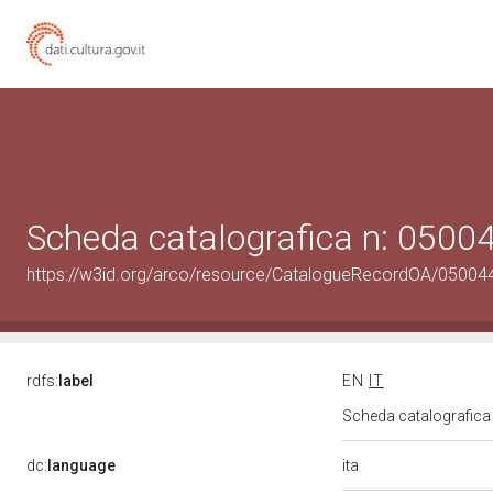
Scheda catalografica n: 050
https://w3id.org/arco/resource/CatalogueRecordOA/0500
rdfs:
label
EN
IT
Scheda catalografic
ita
dc:
language