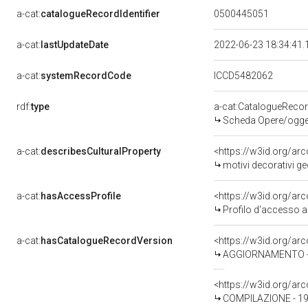
a-cat:
catalogueRecordIdentifier
0500445051
a-cat:
lastUpdateDate
2022-06-23 18:34:41
a-cat:
systemRecordCode
ICCD5482062
rdf:
type
a-cat:CatalogueReco
Scheda Opere/oggett
a-cat:
describesCulturalProperty
<https://w3id.org/ar
motivi decorativi geom
a-cat:
hasAccessProfile
<https://w3id.org/a
Profilo d'accesso a
a-cat:
hasCatalogueRecordVersion
<https://w3id.org/a
AGGIORNAMENTO - 
<https://w3id.org/a
COMPILAZIONE - 19