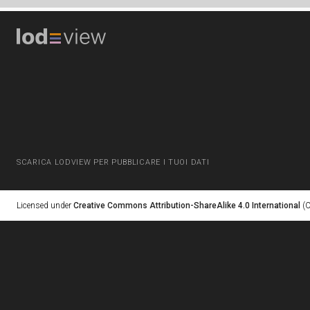
SCARICA LODVIEW PER PUBBLICARE I TUOI DATI
Licensed under
Creative Commons Attribution-ShareAlike 4.0 International
(C