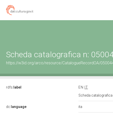
Scheda catalografica n: 050
https://w3id.org/arco/resource/CatalogueRecordOA/0500
rdfs:
label
EN
IT
Scheda catalografic
ita
dc:
language