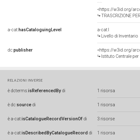
<https://w3id.org/a
TRASCRIZIONE PER
a-cat:
hasCataloguingLevel
a-cat:I
Livello di Inventario
dc:
publisher
<https://w3id.org/a
Istituto Centrale pe
RELAZIONI INVERSE
è
dcterms:
isReferencedBy
di
1 risorsa
è
dc:
source
di
1 risorsa
è
a-cat:
isCatalogueRecordVersionOf
di
3 risorse
è
a-cat:
isDescribedByCatalogueRecord
di
1 risorsa