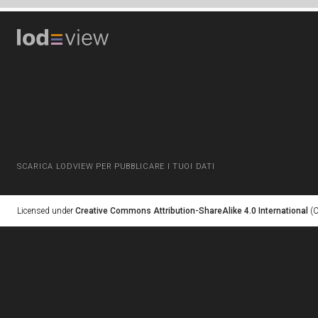
SCARICA LODVIEW PER PUBBLICARE I TUOI DATI
Licensed under
Creative Commons Attribution-ShareAlike 4.0 International
(C