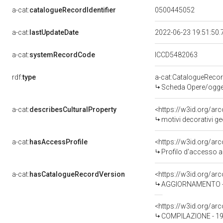
a-cat:
catalogueRecordIdentifier
0500445052
a-cat:
lastUpdateDate
2022-06-23 19:51:50
a-cat:
systemRecordCode
ICCD5482063
rdf:
type
a-cat:CatalogueReco
Scheda Opere/oggett
a-cat:
describesCulturalProperty
<https://w3id.org/ar
motivi decorativi geom
a-cat:
hasAccessProfile
<https://w3id.org/a
Profilo d'accesso a
a-cat:
hasCatalogueRecordVersion
<https://w3id.org/a
AGGIORNAMENTO - 
<https://w3id.org/a
COMPILAZIONE - 19