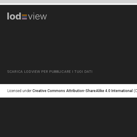
SCARICA LODVIEW PER PUBBLICARE I TUOI DATI
Licensed under
Creative Commons Attribution-ShareAlike 4.0 International
(C