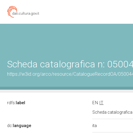
Scheda catalografica n: 050
https://w3id.org/arco/resource/CatalogueRecordOA/0500
rdfs:
label
EN
IT
Scheda catalografic
ita
dc:
language