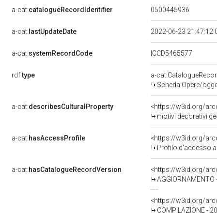
a-cat:
catalogueRecordIdentifier
0500445936
a-cat:
lastUpdateDate
2022-06-23 21:47:12
a-cat:
systemRecordCode
ICCD5465577
rdf:
type
a-cat:CatalogueReco
Scheda Opere/oggett
a-cat:
describesCulturalProperty
<https://w3id.org/ar
motivi decorativi ge
a-cat:
hasAccessProfile
<https://w3id.org/a
Profilo d'accesso a
a-cat:
hasCatalogueRecordVersion
<https://w3id.org/a
AGGIORNAMENTO - 
<https://w3id.org/a
COMPILAZIONE - 200