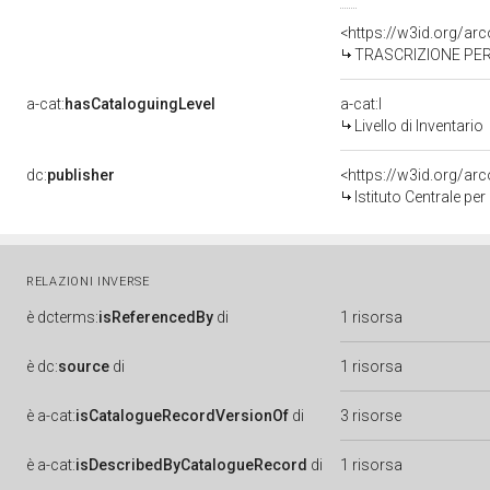
<https://w3id.org/a
TRASCRIZIONE PER
a-cat:
hasCataloguingLevel
a-cat:I
Livello di Inventario
dc:
publisher
<https://w3id.org/a
Istituto Centrale pe
RELAZIONI INVERSE
è
dcterms:
isReferencedBy
di
1 risorsa
è
dc:
source
di
1 risorsa
è
a-cat:
isCatalogueRecordVersionOf
di
3 risorse
è
a-cat:
isDescribedByCatalogueRecord
di
1 risorsa