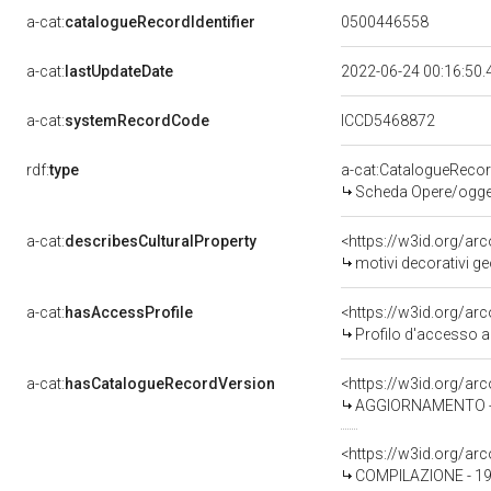
a-cat:
catalogueRecordIdentifier
0500446558
a-cat:
lastUpdateDate
2022-06-24 00:16:50
a-cat:
systemRecordCode
ICCD5468872
rdf:
type
a-cat:CatalogueReco
Scheda Opere/oggett
a-cat:
describesCulturalProperty
<https://w3id.org/ar
motivi decorativi ge
a-cat:
hasAccessProfile
<https://w3id.org/a
Profilo d'accesso a
a-cat:
hasCatalogueRecordVersion
<https://w3id.org/a
AGGIORNAMENTO - 
<https://w3id.org/a
COMPILAZIONE - 19