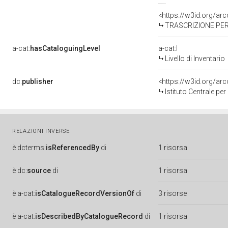
<https://w3id.org/a
TRASCRIZIONE PER
a-cat:
hasCataloguingLevel
a-cat:I
Livello di Inventario
dc:
publisher
<https://w3id.org/a
Istituto Centrale pe
RELAZIONI INVERSE
è
dcterms:
isReferencedBy
di
1 risorsa
è
dc:
source
di
1 risorsa
è
a-cat:
isCatalogueRecordVersionOf
di
3 risorse
è
a-cat:
isDescribedByCatalogueRecord
di
1 risorsa