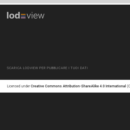
SCARICA LODVIEW PER PUBBLICARE I TUOI DATI
Licensed under
Creative Commons Attribution-ShareAlike 4.0 International
(C