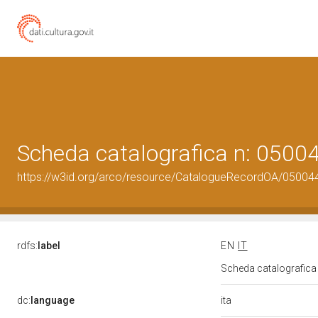
Scheda catalografica n: 050
https://w3id.org/arco/resource/CatalogueRecordOA/0500
rdfs:
label
EN
IT
Scheda catalografic
ita
dc:
language