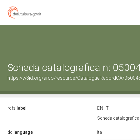
Scheda catalografica n: 050
https://w3id.org/arco/resource/CatalogueRecordOA/0500
rdfs:
label
EN
IT
Scheda catalografic
ita
dc:
language