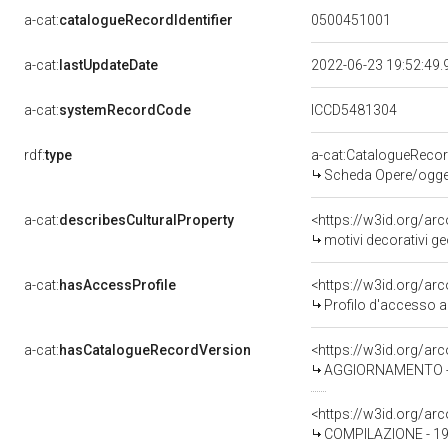
a-cat:
catalogueRecordIdentifier
0500451001
a-cat:
lastUpdateDate
2022-06-23 19:52:49
a-cat:
systemRecordCode
ICCD5481304
rdf:
type
a-cat:CatalogueReco
Scheda Opere/oggett
a-cat:
describesCulturalProperty
<https://w3id.org/ar
motivi decorativi ge
a-cat:
hasAccessProfile
<https://w3id.org/a
Profilo d'accesso a
a-cat:
hasCatalogueRecordVersion
<https://w3id.org/a
AGGIORNAMENTO - R
<https://w3id.org/a
COMPILAZIONE - 19