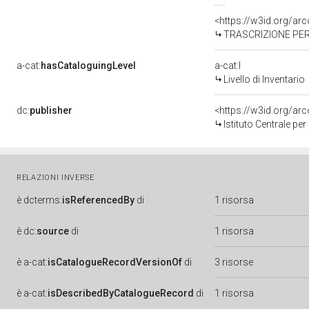
<https://w3id.org/a
TRASCRIZIONE PER
a-cat:
hasCataloguingLevel
a-cat:I
Livello di Inventario
dc:
publisher
<https://w3id.org/a
Istituto Centrale pe
RELAZIONI INVERSE
è
dcterms:
isReferencedBy
di
1 risorsa
è
dc:
source
di
1 risorsa
è
a-cat:
isCatalogueRecordVersionOf
di
3 risorse
è
a-cat:
isDescribedByCatalogueRecord
di
1 risorsa