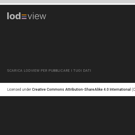
SCARICA LODVIEW PER PUBBLICARE I TUOI DATI
Licensed under
Creative Commons Attribution-ShareAlike 4.0 International
(C