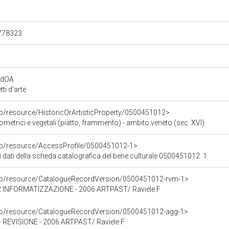
.778323
rdOA
i d'arte
co/resource/HistoricOrArtisticProperty/0500451012>
ometrici e vegetali (piatto, frammento) - ambito veneto (sec. XVI)
rco/resource/AccessProfile/0500451012-1>
i dati della scheda catalografica del bene culturale 0500451012: 1
rco/resource/CatalogueRecordVersion/0500451012-rvm-1>
 INFORMATIZZAZIONE - 2006 ARTPAST/ Raviele F
rco/resource/CatalogueRecordVersion/0500451012-agg-1>
EVISIONE - 2006 ARTPAST/ Raviele F