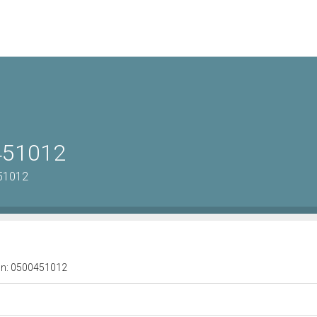
0451012
451012
a n: 0500451012