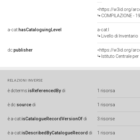
<https://w3id.org/a
COMPILAZIONE - 19
a-cat:
hasCataloguingLevel
a-cat:I
Livello di Inventario
dc:
publisher
<https://w3id.org/a
Istituto Centrale pe
RELAZIONI INVERSE
è
dcterms:
isReferencedBy
di
1 risorsa
è
dc:
source
di
1 risorsa
è
a-cat:
isCatalogueRecordVersionOf
di
3 risorse
è
a-cat:
isDescribedByCatalogueRecord
di
1 risorsa