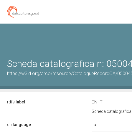
Scheda catalografica n: 050
https://w3id.org/arco/resource/CatalogueRecordOA/0500
rdfs:
label
EN
IT
Scheda catalografic
ita
dc:
language