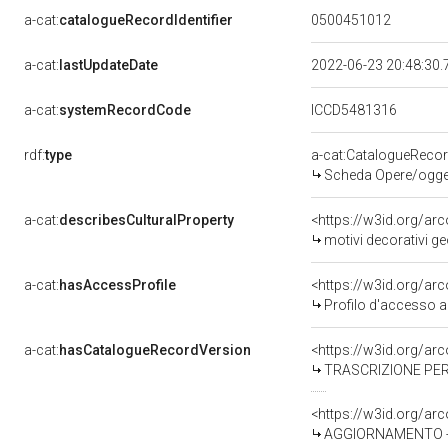
a-cat:
catalogueRecordIdentifier
0500451012
a-cat:
lastUpdateDate
2022-06-23 20:48:30
a-cat:
systemRecordCode
ICCD5481316
rdf:
type
a-cat:CatalogueReco
Scheda Opere/oggett
a-cat:
describesCulturalProperty
<https://w3id.org/ar
motivi decorativi ge
a-cat:
hasAccessProfile
<https://w3id.org/a
Profilo d'accesso a
a-cat:
hasCatalogueRecordVersion
<https://w3id.org/a
TRASCRIZIONE PER
<https://w3id.org/a
AGGIORNAMENTO - R