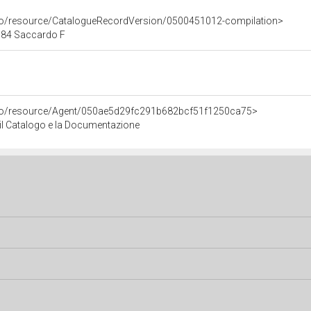
rco/resource/CatalogueRecordVersion/0500451012-compilation>
84 Saccardo F
rco/resource/Agent/050ae5d29fc291b682bcf51f1250ca75>
r il Catalogo e la Documentazione