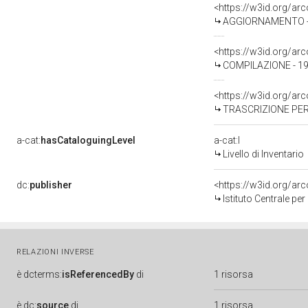
<https://w3id.org/a
AGGIORNAMENTO - 
<https://w3id.org/a
COMPILAZIONE - 19
<https://w3id.org/a
TRASCRIZIONE PER
a-cat:
hasCataloguingLevel
a-cat:I
Livello di Inventario
dc:
publisher
<https://w3id.org/a
Istituto Centrale pe
RELAZIONI INVERSE
è
dcterms:
isReferencedBy
di
1 risorsa
è
dc:
source
di
1 risorsa