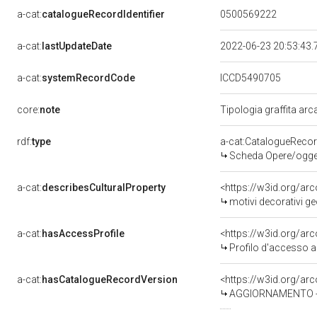
a-cat:
catalogueRecordIdentifier
0500569222
a-cat:
lastUpdateDate
2022-06-23 20:53:43
a-cat:
systemRecordCode
ICCD5490705
core:
note
Tipologia graffita ar
rdf:
type
a-cat:CatalogueReco
Scheda Opere/oggett
a-cat:
describesCulturalProperty
<https://w3id.org/ar
motivi decorativi geo
a-cat:
hasAccessProfile
<https://w3id.org/a
Profilo d'accesso a
a-cat:
hasCatalogueRecordVersion
<https://w3id.org/a
AGGIORNAMENTO - R