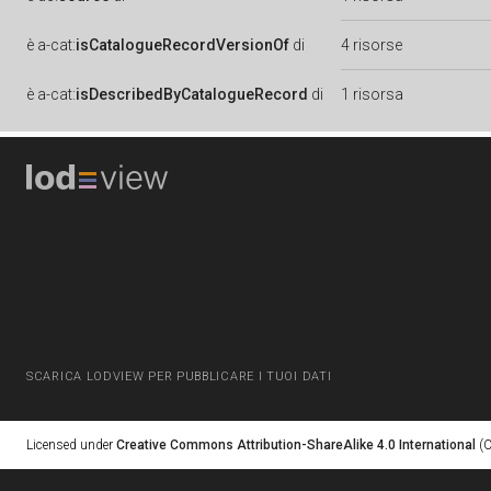
è
a-cat:
isCatalogueRecordVersionOf
di
4 risorse
è
a-cat:
isDescribedByCatalogueRecord
di
1 risorsa
SCARICA LODVIEW PER PUBBLICARE I TUOI DATI
Licensed under
Creative Commons Attribution-ShareAlike 4.0 International
(C