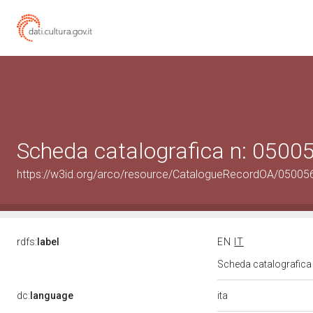
Scheda catalografica n: 050
https://w3id.org/arco/resource/CatalogueRecordOA/0500
rdfs:
label
EN
IT
Scheda catalografic
ita
dc:
language