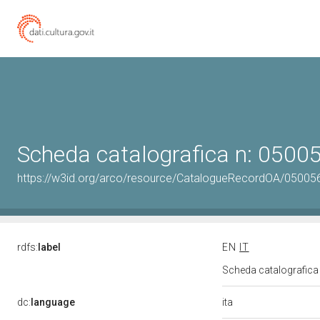
Scheda catalografica n: 050
https://w3id.org/arco/resource/CatalogueRecordOA/0500
rdfs:
label
EN
IT
Scheda catalografic
ita
dc:
language