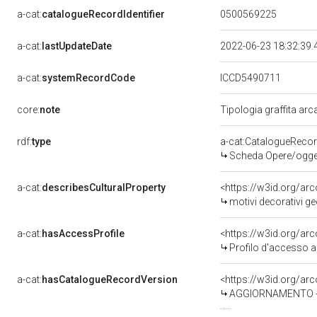
a-cat:
catalogueRecordIdentifier
0500569225
a-cat:
lastUpdateDate
2022-06-23 18:32:39
a-cat:
systemRecordCode
ICCD5490711
core:
note
Tipologia graffita ar
rdf:
type
a-cat:CatalogueReco
Scheda Opere/oggett
a-cat:
describesCulturalProperty
<https://w3id.org/ar
motivi decorativi geo
a-cat:
hasAccessProfile
<https://w3id.org/a
Profilo d'accesso a
a-cat:
hasCatalogueRecordVersion
<https://w3id.org/a
AGGIORNAMENTO - R