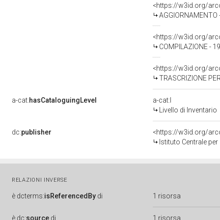
<https://w3id.org/a
AGGIORNAMENTO - 
<https://w3id.org/a
COMPILAZIONE - 19
<https://w3id.org/a
TRASCRIZIONE PER
a-cat:
hasCataloguingLevel
a-cat:I
Livello di Inventario
dc:
publisher
<https://w3id.org/a
Istituto Centrale pe
RELAZIONI INVERSE
è
dcterms:
isReferencedBy
di
1 risorsa
è
dc:
source
di
1 risorsa