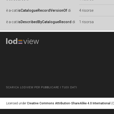
è
a-cat:
isCatalogueRecordVersionOf
di
4 risorse
è
a-cat:
isDescribedByCatalogueRecord
di
1 risorsa
SCARICA LODVIEW PER PUBBLICARE I TUOI DATI
Licensed under
Creative Commons Attribution-ShareAlike 4.0 International
(C