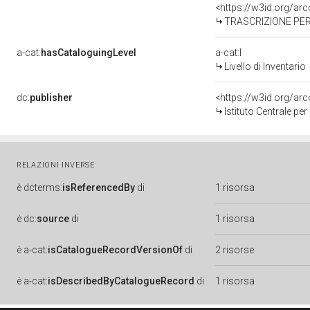
<https://w3id.org/a
TRASCRIZIONE PER
a-cat:
hasCataloguingLevel
a-cat:I
Livello di Inventario
dc:
publisher
<https://w3id.org/a
Istituto Centrale pe
RELAZIONI INVERSE
è
dcterms:
isReferencedBy
di
1 risorsa
è
dc:
source
di
1 risorsa
è
a-cat:
isCatalogueRecordVersionOf
di
2 risorse
è
a-cat:
isDescribedByCatalogueRecord
di
1 risorsa