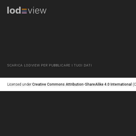
SCARICA LODVIEW PER PUBBLICARE I TUOI DATI
Licensed under
Creative Commons Attribution-ShareAlike 4.0 International
(C