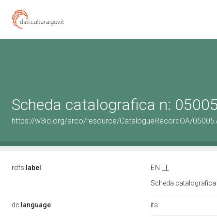
Scheda catalografica n: 050
https://w3id.org/arco/resource/CatalogueRecordOA/0500
rdfs:
label
EN
IT
Scheda catalografic
ita
dc:
language