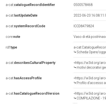
a-cat:
catalogueRecordIdentifier
0500578468
a-cat:
lastUpdateDate
2022-06-23 16:08:11
a-cat:
systemRecordCode
ICCD8479824
core:
note
Vaso di età postrinas
rdf:
type
a-cat:CatalogueReco
Scheda Opere/oggett
a-cat:
describesCulturalProperty
<https://w3id.org/ar
motivi decorativi ge
a-cat:
hasAccessProfile
<https://w3id.org/a
Profilo d'accesso a
a-cat:
hasCatalogueRecordVersion
<https://w3id.org/a
COMPILAZIONE - 19