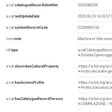
a-cat:
catalogueRecordIdentifier
0500580034
a-cat:
lastUpdateDate
2022-06-23 16:55:57
a-cat:
systemRecordCode
ICCD8490105
core:
note
Maiolica in "stile seve
rdf:
type
a-cat:CatalogueReco
Scheda Opere/oggett
a-cat:
describesCulturalProperty
<https://w3id.org/ar
motivi decorativi g
a-cat:
hasAccessProfile
<https://w3id.org/a
Profilo d'accesso a
a-cat:
hasCatalogueRecordVersion
<https://w3id.org/a
COMPILAZIONE - 19