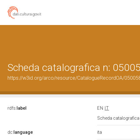
Scheda catalografica n: 050
https://w3id.org/arco/resource/CatalogueRecordOA/0500
rdfs:
label
EN
IT
Scheda catalografic
ita
dc:
language