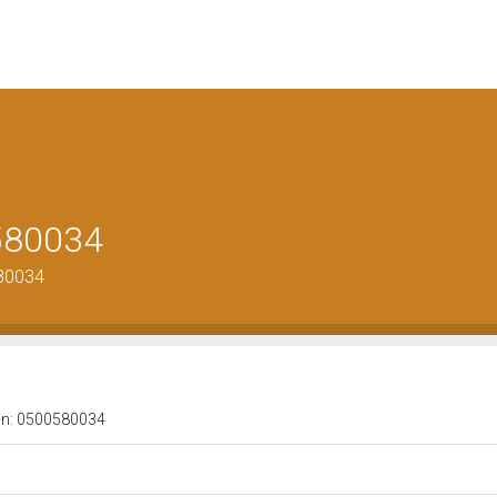
0580034
580034
a n: 0500580034