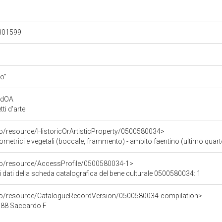
.301599
ro"
rdOA
i d'arte
co/resource/HistoricOrArtisticProperty/0500580034>
eometrici e vegetali (boccale, frammento) - ambito faentino (ultimo quart
rco/resource/AccessProfile/0500580034-1>
i dati della scheda catalografica del bene culturale 0500580034: 1
rco/resource/CatalogueRecordVersion/0500580034-compilation>
88 Saccardo F