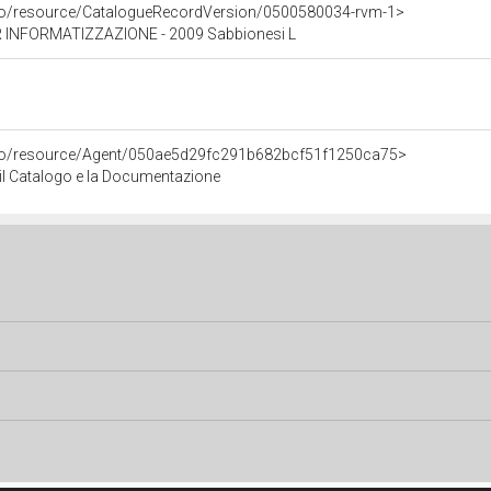
rco/resource/CatalogueRecordVersion/0500580034-rvm-1>
 INFORMATIZZAZIONE - 2009 Sabbionesi L
rco/resource/Agent/050ae5d29fc291b682bcf51f1250ca75>
r il Catalogo e la Documentazione