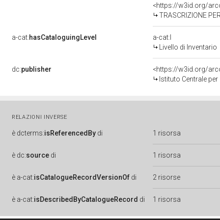
<https://w3id.org/a
TRASCRIZIONE PER
a-cat:
hasCataloguingLevel
a-cat:I
Livello di Inventario
dc:
publisher
<https://w3id.org/a
Istituto Centrale pe
RELAZIONI INVERSE
è
dcterms:
isReferencedBy
di
1 risorsa
è
dc:
source
di
1 risorsa
è
a-cat:
isCatalogueRecordVersionOf
di
2 risorse
è
a-cat:
isDescribedByCatalogueRecord
di
1 risorsa