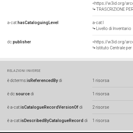
<https://w3id.org/a
TRASCRIZIONE PER
a-cat:
hasCataloguingLevel
a-cat:I
Livello di Inventario
dc:
publisher
<https://w3id.org/a
Istituto Centrale pe
RELAZIONI INVERSE
è
dcterms:
isReferencedBy
di
1 risorsa
è
dc:
source
di
1 risorsa
è
a-cat:
isCatalogueRecordVersionOf
di
2 risorse
è
a-cat:
isDescribedByCatalogueRecord
di
1 risorsa