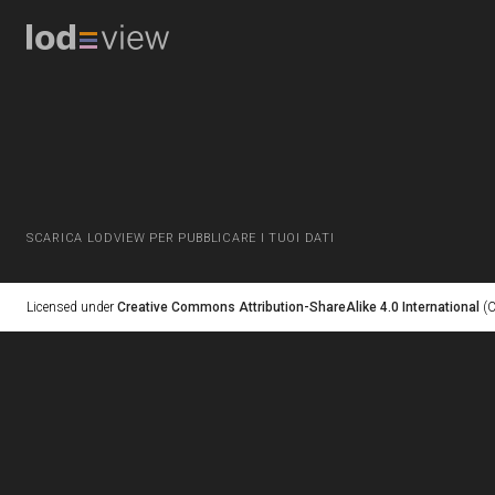
SCARICA LODVIEW PER PUBBLICARE I TUOI DATI
Licensed under
Creative Commons Attribution-ShareAlike 4.0 International
(C