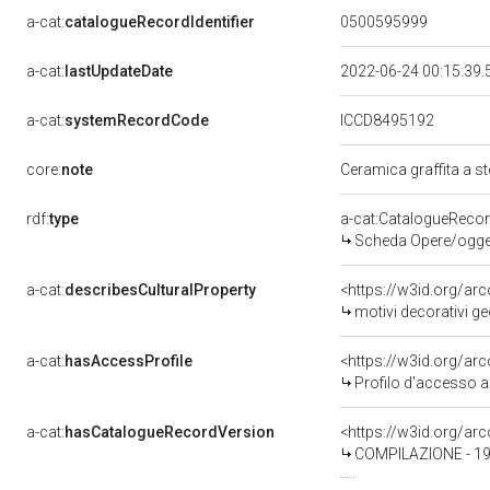
a-cat:
catalogueRecordIdentifier
0500595999
a-cat:
lastUpdateDate
2022-06-24 00:15:39
a-cat:
systemRecordCode
ICCD8495192
core:
note
Ceramica graffita a s
rdf:
type
a-cat:CatalogueReco
Scheda Opere/oggett
a-cat:
describesCulturalProperty
<https://w3id.org/ar
motivi decorativi ge
a-cat:
hasAccessProfile
<https://w3id.org/a
Profilo d'accesso a
a-cat:
hasCatalogueRecordVersion
<https://w3id.org/a
COMPILAZIONE - 19