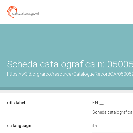
Scheda catalografica n: 050
https://w3id.org/arco/resource/CatalogueRecordOA/0500
rdfs:
label
EN
IT
Scheda catalografic
ita
dc:
language