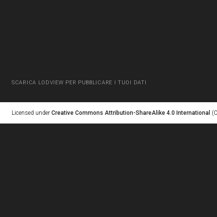
SCARICA LODVIEW PER PUBBLICARE I TUOI DATI
Licensed under
Creative Commons Attribution-ShareAlike 4.0 International
(C