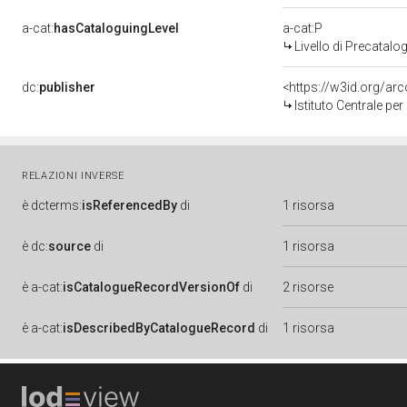
a-cat:
hasCataloguingLevel
a-cat:P
Livello di Precatalo
dc:
publisher
<https://w3id.org/a
Istituto Centrale pe
RELAZIONI INVERSE
è
dcterms:
isReferencedBy
di
1 risorsa
è
dc:
source
di
1 risorsa
è
a-cat:
isCatalogueRecordVersionOf
di
2 risorse
è
a-cat:
isDescribedByCatalogueRecord
di
1 risorsa