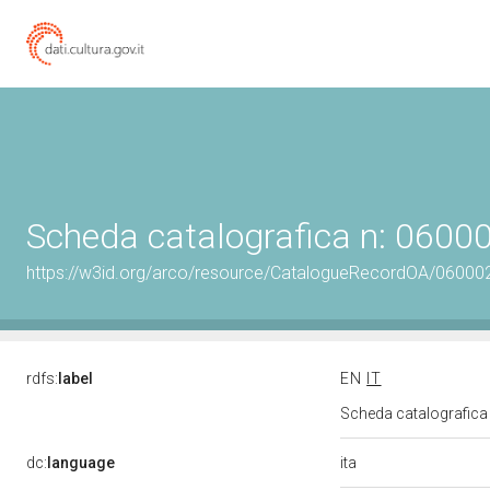
Scheda catalografica n: 0600
https://w3id.org/arco/resource/CatalogueRecordOA/06000
rdfs:
label
EN
IT
Scheda catalografic
ita
dc:
language