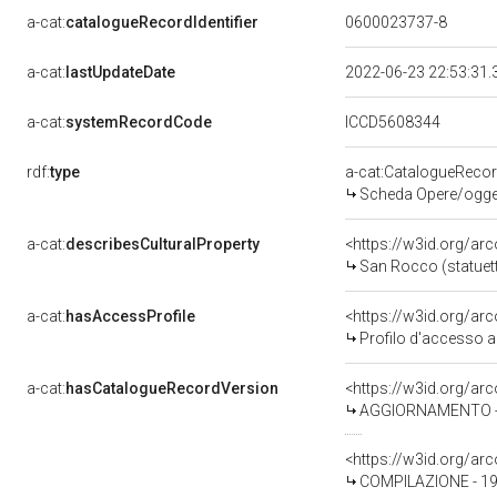
a-cat:
catalogueRecordIdentifier
0600023737-8
a-cat:
lastUpdateDate
2022-06-23 22:53:31
a-cat:
systemRecordCode
ICCD5608344
rdf:
type
a-cat:CatalogueReco
Scheda Opere/oggett
a-cat:
describesCulturalProperty
<https://w3id.org/ar
San Rocco (statuetta
a-cat:
hasAccessProfile
<https://w3id.org/a
Profilo d'accesso a
a-cat:
hasCatalogueRecordVersion
<https://w3id.org/a
AGGIORNAMENTO - R
<https://w3id.org/a
COMPILAZIONE - 19