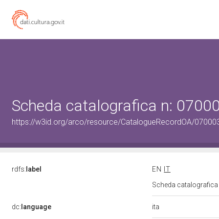
Scheda catalografica n: 070
https://w3id.org/arco/resource/CatalogueRecordOA/0700
rdfs:
label
EN
IT
Scheda catalografic
ita
dc:
language