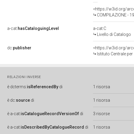
<https://w3id.org/a
COMPILAZIONE - 19
a-cat:
hasCataloguingLevel
a-cat:C
Livello di Catalogo
dc:
publisher
<https://w3id.org/a
Istituto Centrale pe
RELAZIONI INVERSE
è
dcterms:
isReferencedBy
di
1 risorsa
è
dc:
source
di
1 risorsa
è
a-cat:
isCatalogueRecordVersionOf
di
3 risorse
è
a-cat:
isDescribedByCatalogueRecord
di
1 risorsa