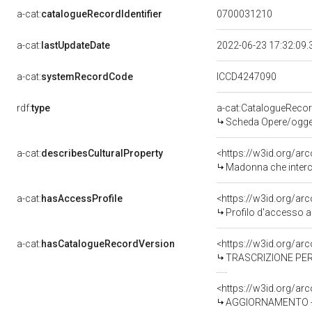
a-cat:
catalogueRecordIdentifier
0700031210
a-cat:
lastUpdateDate
2022-06-23 17:32:09
a-cat:
systemRecordCode
ICCD4247090
rdf:
type
a-cat:CatalogueReco
Scheda Opere/oggett
a-cat:
describesCulturalProperty
<https://w3id.org/ar
Madonna che intercede pe
a-cat:
hasAccessProfile
<https://w3id.org/a
Profilo d'accesso a
a-cat:
hasCatalogueRecordVersion
<https://w3id.org/a
TRASCRIZIONE PER
<https://w3id.org/a
AGGIORNAMENTO - 