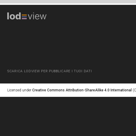
SCARICA LODVIEW PER PUBBLICARE I TUOI DATI
Licensed under
Creative Commons Attribution-ShareAlike 4.0 International
(C