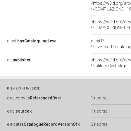
<https://w3id.org/a
COMPILAZIONE - 1
<https://w3id.org/a
TRASCRIZIONE PER
a-cat:
hasCataloguingLevel
a-cat:P
Livello di Precatalo
dc:
publisher
<https://w3id.org/a
Istituto Centrale pe
RELAZIONI INVERSE
è
dcterms:
isReferencedBy
di
1 risorsa
è
dc:
source
di
1 risorsa
è
a-cat:
isCatalogueRecordVersionOf
di
3 risorse