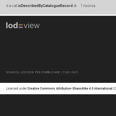
è
a-cat:
isDescribedByCatalogueRecord
di
1 risorsa
SCARICA LODVIEW PER PUBBLICARE I TUOI DATI
Licensed under
Creative Commons Attribution-ShareAlike 4.0 International
(C