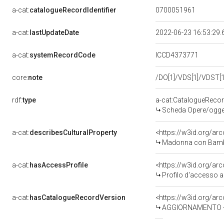
a-cat:
catalogueRecordIdentifier
0700051961
a-cat:
lastUpdateDate
2022-06-23 16:53:29
a-cat:
systemRecordCode
ICCD4373771
core:
note
/DO[1]/VDS[1]/VDST[1
rdf:
type
a-cat:CatalogueReco
Scheda Opere/oggett
a-cat:
describesCulturalProperty
<https://w3id.org/ar
Madonna con Bambin
a-cat:
hasAccessProfile
<https://w3id.org/a
Profilo d'accesso a
a-cat:
hasCatalogueRecordVersion
<https://w3id.org/a
AGGIORNAMENTO - 