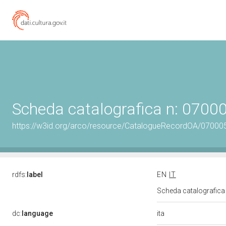
Scheda catalografica n: 070
https://w3id.org/arco/resource/CatalogueRecordOA/0700
rdfs:
label
EN
IT
Scheda catalografic
ita
dc:
language