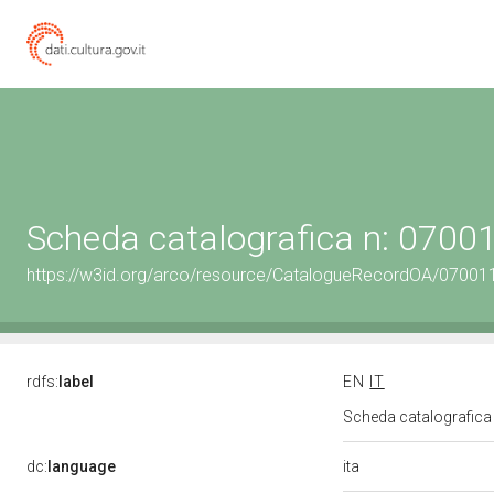
Scheda catalografica n: 070
https://w3id.org/arco/resource/CatalogueRecordOA/0700
rdfs:
label
EN
IT
Scheda catalografic
ita
dc:
language