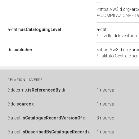
<https://w3id.org/a
COMPILAZIONE - 199
a-cat:
hasCataloguingLevel
a-cat:I
Livello di Inventario
dc:
publisher
<https://w3id.org/a
Istituto Centrale pe
RELAZIONI INVERSE
è
dcterms:
isReferencedBy
di
1 risorsa
è
dc:
source
di
1 risorsa
è
a-cat:
isCatalogueRecordVersionOf
di
3 risorse
è
a-cat:
isDescribedByCatalogueRecord
di
1 risorsa