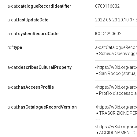
a-cat:
catalogueRecordIdentifier
0700116032
a-cat:
lastUpdateDate
2022-06-23 20:10:07
a-cat:
systemRecordCode
ICCD4290602
rdf:
type
a-cat:CatalogueReco
Scheda Opere/oggett
a-cat:
describesCulturalProperty
<https://w3id.org/ar
San Rocco (statua, o
a-cat:
hasAccessProfile
<https://w3id.org/a
Profilo d'accesso a
a-cat:
hasCatalogueRecordVersion
<https://w3id.org/a
TRASCRIZIONE PER
<https://w3id.org/a
AGGIORNAMENTO - R