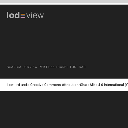
SCARICA LODVIEW PER PUBBLICARE I TUOI DATI
Licensed under
Creative Commons Attribution-ShareAlike 4.0 International
(C