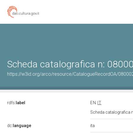
Scheda catalografica n: 080
https://w3id.org/arco/resource/CatalogueRecordOA/0800
rdfs:
label
EN
IT
Scheda catalografica
ita
dc:
language