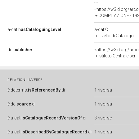
<https://w3id.org/ar
COMPILAZIONE - 1982
a-cat:
hasCataloguingLevel
a-cat:C
Livello di Catalogo
dc:
publisher
<https://w3id.org/ar
Istituto Centrale per
RELAZIONI INVERSE
è
dcterms:
isReferencedBy
di
1 risorsa
è
dc:
source
di
1 risorsa
è
a-cat:
isCatalogueRecordVersionOf
di
3 risorse
è
a-cat:
isDescribedByCatalogueRecord
di
1 risorsa