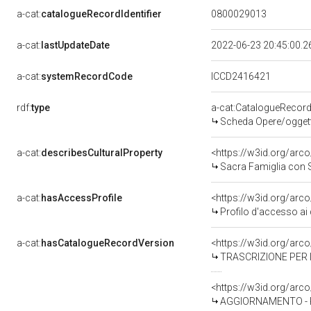
a-cat:
catalogueRecordIdentifier
0800029013
a-cat:
lastUpdateDate
2022-06-23 20:45:00.
a-cat:
systemRecordCode
ICCD2416421
rdf:
type
a-cat:CatalogueRecor
Scheda Opere/oggetti
a-cat:
describesCulturalProperty
<https://w3id.org/arc
Sacra Famiglia con Sa
a-cat:
hasAccessProfile
<https://w3id.org/ar
Profilo d'accesso ai 
a-cat:
hasCatalogueRecordVersion
<https://w3id.org/ar
TRASCRIZIONE PER I
<https://w3id.org/ar
AGGIORNAMENTO - RE