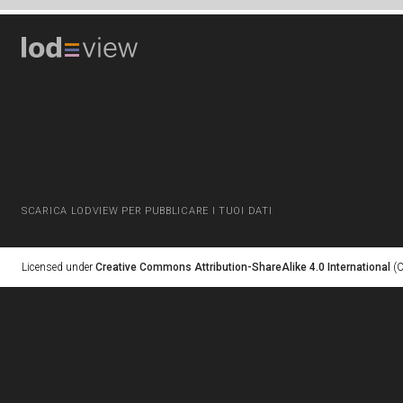
SCARICA LODVIEW PER PUBBLICARE I TUOI DATI
Licensed under
Creative Commons Attribution-ShareAlike 4.0 International
(C