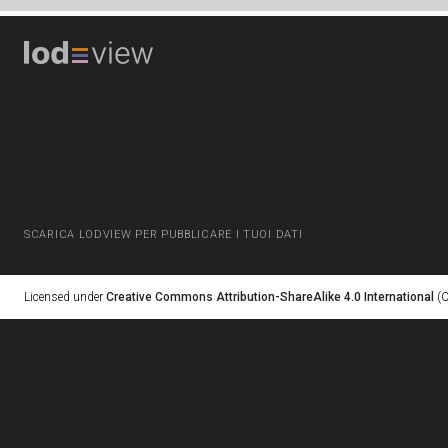
SCARICA LODVIEW PER PUBBLICARE I TUOI DATI
Licensed under
Creative Commons Attribution-ShareAlike 4.0 International
(C