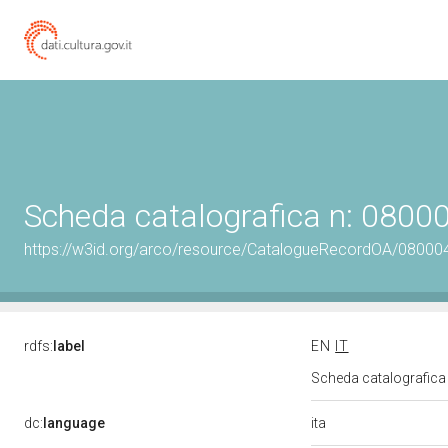
Scheda catalografica n: 080
https://w3id.org/arco/resource/CatalogueRecordOA/0800
rdfs:
label
EN
IT
Scheda catalografic
ita
dc:
language