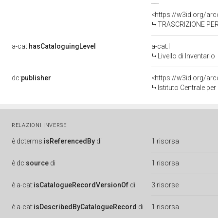
<https://w3id.org/a
TRASCRIZIONE PER
a-cat:
hasCataloguingLevel
a-cat:I
Livello di Inventario
dc:
publisher
<https://w3id.org/a
Istituto Centrale pe
RELAZIONI INVERSE
è
dcterms:
isReferencedBy
di
1 risorsa
è
dc:
source
di
1 risorsa
è
a-cat:
isCatalogueRecordVersionOf
di
3 risorse
è
a-cat:
isDescribedByCatalogueRecord
di
1 risorsa