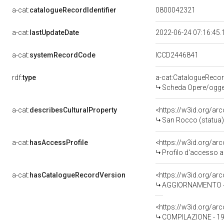
a-cat:
catalogueRecordIdentifier
0800042321
a-cat:
lastUpdateDate
2022-06-24 07:16:45
a-cat:
systemRecordCode
ICCD2446841
rdf:
type
a-cat:CatalogueReco
Scheda Opere/oggett
a-cat:
describesCulturalProperty
<https://w3id.org/ar
San Rocco (statua) 
a-cat:
hasAccessProfile
<https://w3id.org/a
Profilo d'accesso a
a-cat:
hasCatalogueRecordVersion
<https://w3id.org/a
AGGIORNAMENTO - 
<https://w3id.org/a
COMPILAZIONE - 19