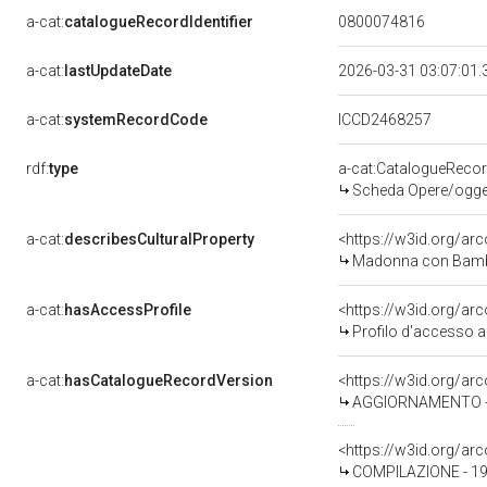
a-cat:
catalogueRecordIdentifier
0800074816
a-cat:
lastUpdateDate
2026-03-31 03:07:01
a-cat:
systemRecordCode
ICCD2468257
rdf:
type
a-cat:CatalogueReco
Scheda Opere/oggett
a-cat:
describesCulturalProperty
<https://w3id.org/ar
Madonna con Bambino
a-cat:
hasAccessProfile
<https://w3id.org/a
Profilo d'accesso a
a-cat:
hasCatalogueRecordVersion
<https://w3id.org/a
AGGIORNAMENTO - 
<https://w3id.org/a
COMPILAZIONE - 197