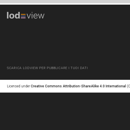
SCARICA LODVIEW PER PUBBLICARE I TUOI DATI
Licensed under
Creative Commons Attribution-ShareAlike 4.0 International
(C