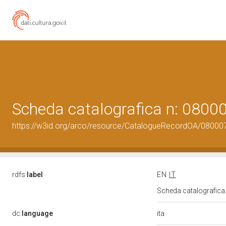
Scheda catalografica n: 080
https://w3id.org/arco/resource/CatalogueRecordOA/0800
rdfs:
label
EN
IT
Scheda catalografic
ita
dc:
language