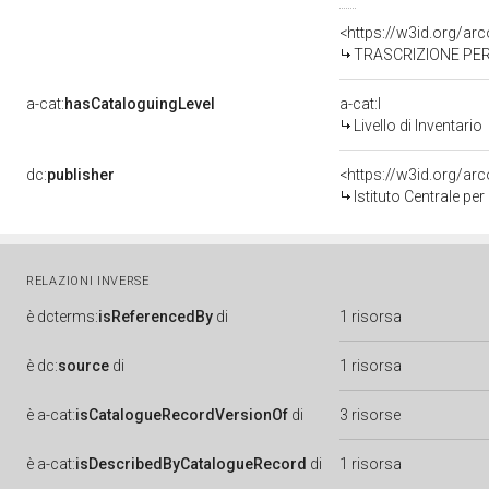
<https://w3id.org/a
TRASCRIZIONE PER
a-cat:
hasCataloguingLevel
a-cat:I
Livello di Inventario
dc:
publisher
<https://w3id.org/a
Istituto Centrale pe
RELAZIONI INVERSE
è
dcterms:
isReferencedBy
di
1 risorsa
è
dc:
source
di
1 risorsa
è
a-cat:
isCatalogueRecordVersionOf
di
3 risorse
è
a-cat:
isDescribedByCatalogueRecord
di
1 risorsa