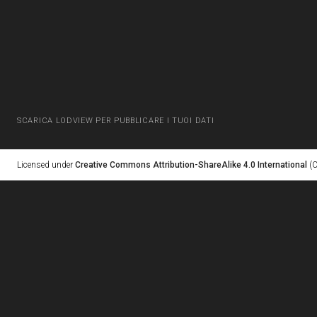
SCARICA LODVIEW PER PUBBLICARE I TUOI DATI
Licensed under
Creative Commons Attribution-ShareAlike 4.0 International
(C