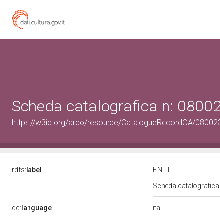
Scheda catalografica n: 080
https://w3id.org/arco/resource/CatalogueRecordOA/0800
rdfs:
label
EN
IT
Scheda catalografic
ita
dc:
language