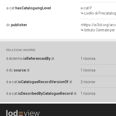
a-cat:
hasCataloguingLevel
a-cat:P
Livello di Precatalo
dc:
publisher
<https://w3id.org/a
Istituto Centrale pe
RELAZIONI INVERSE
è
dcterms:
isReferencedBy
di
1 risorsa
è
dc:
source
di
1 risorsa
è
a-cat:
isCatalogueRecordVersionOf
di
2 risorse
è
a-cat:
isDescribedByCatalogueRecord
di
1 risorsa