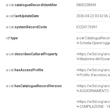
a-cat:
catalogueRecordIdentifier
0800238949
a-cat:
lastUpdateDate
2026-04-22 03:42:06
a-cat:
systemRecordCode
ICCD4176991
rdf:
type
a-cat:CatalogueReco
Scheda Opere/oggett
a-cat:
describesCulturalProperty
<https://w3id.org/ar
Madonna del Rosario 
a-cat:
hasAccessProfile
<https://w3id.org/a
Profilo d'accesso a
a-cat:
hasCatalogueRecordVersion
<https://w3id.org/a
AGGIORNAMENTO - 
<https://w3id.org/a
COMPILAZIONE - 19