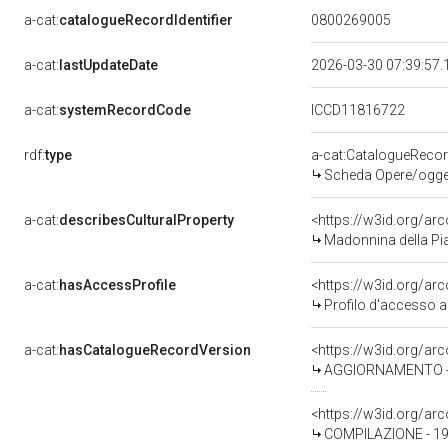
a-cat:
catalogueRecordIdentifier
0800269005
a-cat:
lastUpdateDate
2026-03-30 07:39:57
a-cat:
systemRecordCode
ICCD11816722
rdf:
type
a-cat:CatalogueReco
Scheda Opere/oggett
a-cat:
describesCulturalProperty
<https://w3id.org/ar
Madonnina della Pia
a-cat:
hasAccessProfile
<https://w3id.org/a
Profilo d'accesso a
a-cat:
hasCatalogueRecordVersion
<https://w3id.org/a
AGGIORNAMENTO - 
<https://w3id.org/a
COMPILAZIONE - 19