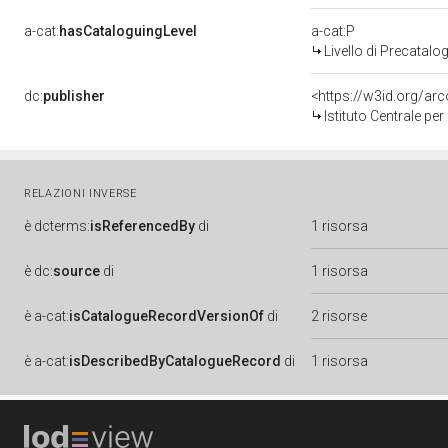
a-cat:
hasCataloguingLevel
a-cat:P
Livello di Precatalo
dc:
publisher
<https://w3id.org/a
Istituto Centrale pe
RELAZIONI INVERSE
è
dcterms:
isReferencedBy
di
1 risorsa
è
dc:
source
di
1 risorsa
è
a-cat:
isCatalogueRecordVersionOf
di
2 risorse
è
a-cat:
isDescribedByCatalogueRecord
di
1 risorsa