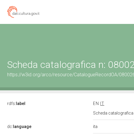
Scheda catalografica n: 080
https://w3id.org/arco/resource/CatalogueRecordOA/0800
rdfs:
label
EN
IT
Scheda catalografic
ita
dc:
language