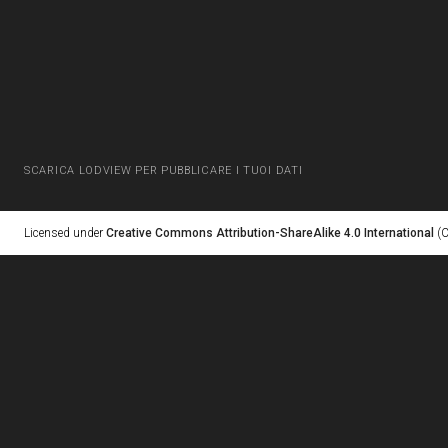
SCARICA LODVIEW PER PUBBLICARE I TUOI DATI
Licensed under
Creative Commons Attribution-ShareAlike 4.0 International
(C